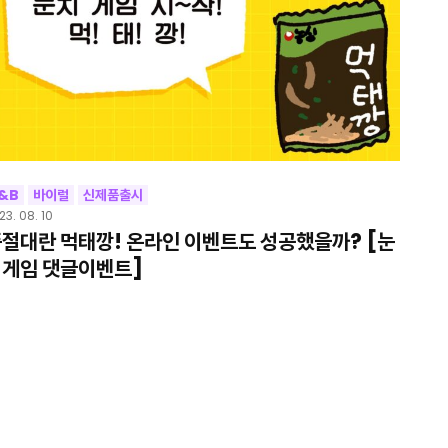
&B
바이럴
신제품출시
23. 08. 10
절대란 먹태깡! 온라인 이벤트도 성공했을까? [눈
게임 댓글이벤트]