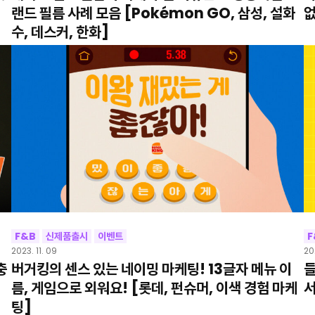
랜드 필름 사례 모음 [Pokémon GO, 삼성, 설화
없
수, 데스커, 한화]
F&B
신제품출시
이벤트
F
2023. 11. 09
20
충
버거킹의 센스 있는 네이밍 마케팅! 13글자 메뉴 이
들
름, 게임으로 외워요! [롯데, 펀슈머, 이색 경험 마케
서
팅]