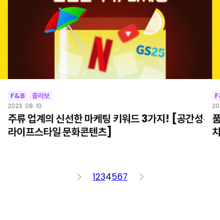
F&B
콜라보
F
2023. 08. 10
20
주류 업계의 신선한 마케팅 키워드 3가지! [공간성
품
·
]
라이프스타일
문화콘텐츠]
치
·
<
1
2
3
4
5
6
7
>