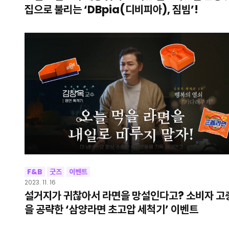
집으로 불리는 ‘DBpia(디비피아), 짐빔’!
F&B
굿즈
이벤트
2023. 11. 16
설거지가 귀찮아서 라면을 망설인다고? 소비자 고
을 공략한 ‘삼양라면 초고압 세척기’ 이벤트