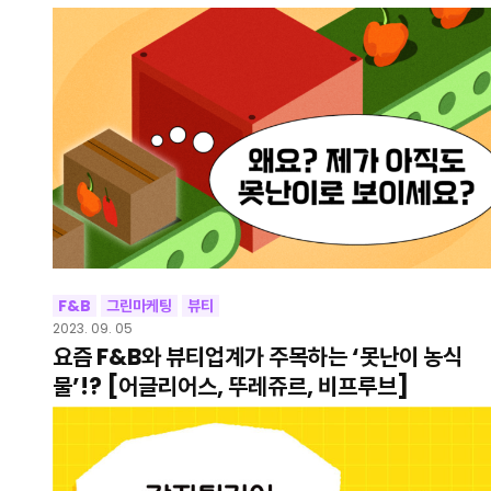
F&B
그린마케팅
뷰티
2023. 09. 05
요즘 F&B와 뷰티업계가 주목하는 ‘못난이 농식
물’!? [어글리어스, 뚜레쥬르, 비프루브]