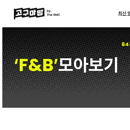
최신 
84
F&B
모아보기
‘
’