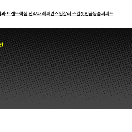
밈과 트렌드
핵심 전략과 레퍼런스
일잘러 스킬셋
인급동
슴씨피드
건