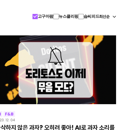
최신순
고구마팜
뉴스클리핑
슴씨피드
I
F&B
23. 12. 04
삭하지 않은 과자? 오히려 좋아! AI로 과자 소리를