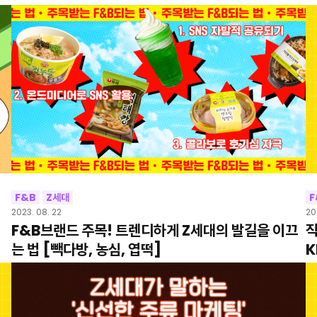
F&B
Z세대
F
2023. 08. 22
20
F&B브랜드 주목! 트렌디하게 Z세대의 발길을 이끄
직
는 법 [빽다방, 농심, 엽떡]
K