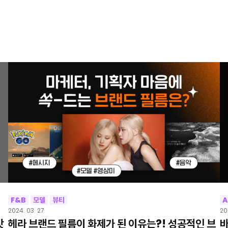
F&B
모델
뷰티
A
2024. 03. 27
20
맛
헤라 브랜드 필름이 화제가 된 이유는?! 성공적인 브
바