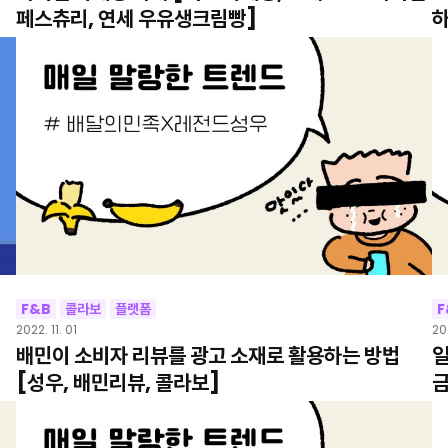
페스츄리, 연세 우유생크림빵]
하
F&B
콜라보
플랫폼
F
2022. 11. 01
20
배민이 소비자 리뷰를 광고 소재로 활용하는 방법
일
[성우, 배민리뷰, 콜라보]
금