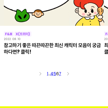
F&B
X(트위터)
F
2022. 08. 10
20
이
참고하기 좋은 따끈따끈한 최신 캐릭터 모음이 궁금
최
하다면? 클릭!
클
<
1
…
4
5
6
7
>