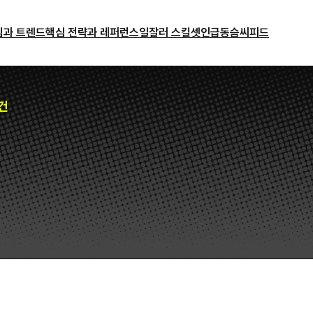
밈과 트렌드
핵심 전략과 레퍼런스
일잘러 스킬셋
인급동
슴씨피드
건