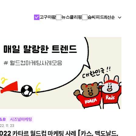
최신순
고구마팜
뉴스클리핑
슴씨피드
&B
시즈널마케팅
2. 11. 23
022 카타르 월드컵 마케팅 사례 [카스, 맥도날드,