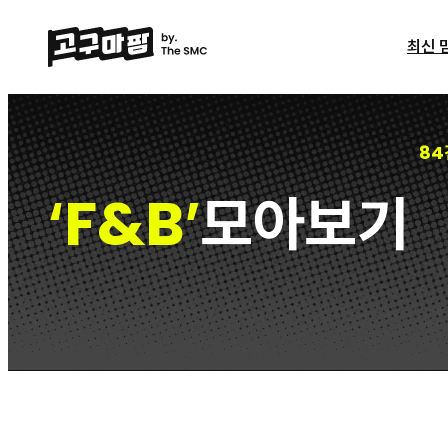
최신 
84
F&B
모아보기
‘
’