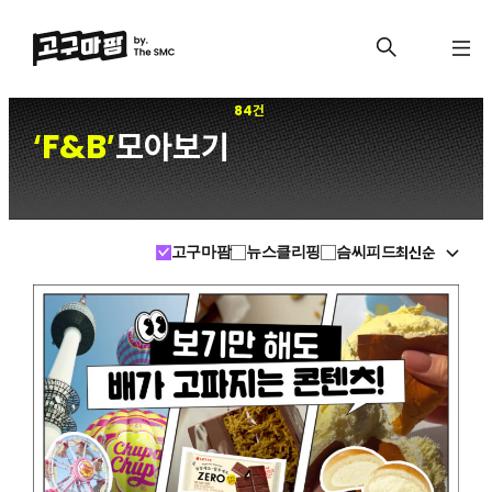
84건
F&B
모아보기
‘
’
최신순
고구마팜
뉴스클리핑
슴씨피드