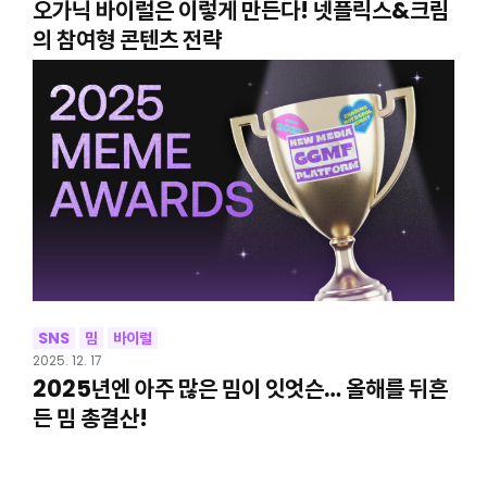
오가닉 바이럴은 이렇게 만든다! 넷플릭스&크림
의 참여형 콘텐츠 전략
SNS
밈
바이럴
2025. 12. 17
2025년엔 아주 많은 밈이 잇엇슨… 올해를 뒤흔
든 밈 총결산!