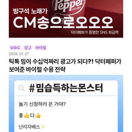
UGC
광고
바이럴
2026. 01. 27
틱톡 밈이 수십억짜리 광고가 되다?! 닥터페퍼가
보여준 바이럴 수용 전략