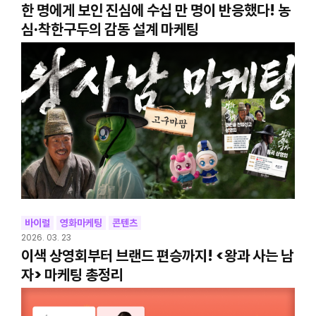
한 명에게 보인 진심에 수십 만 명이 반응했다! 농
심·착한구두의 감동 설계 마케팅
바이럴
영화마케팅
콘텐츠
2026. 03. 23
이색 상영회부터 브랜드 편승까지! <왕과 사는 남
자> 마케팅 총정리