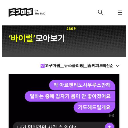
239건
바이럴
모아보기
‘
’
최신순
고구마팜
뉴스클리핑
슴씨피드