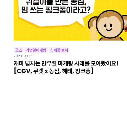
굿즈
기념일마케팅
신제품 출시
2023. 03. 31
재미 넘치는 만우절 마케팅 사례를 모아봤어요!
[CGV, 쿠캣 x 농심, 해태, 핑크퐁]