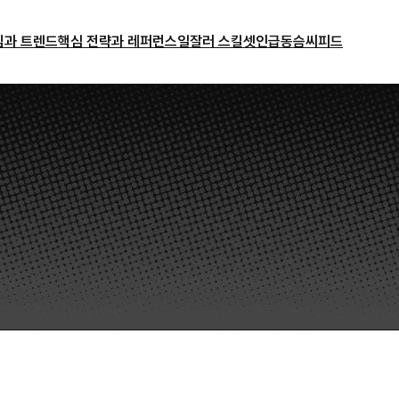
밈과 트렌드
핵심 전략과 레퍼런스
일잘러 스킬셋
인급동
슴씨피드