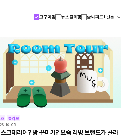
최신순
고구마팜
뉴스클리핑
슴씨피드
굿즈
콜라보
23. 10. 05
스크테리어? 방 꾸미기? 요즘 리빙 브랜드가 콜라