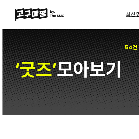
최신 
54건
굿즈
모아보기
‘
’