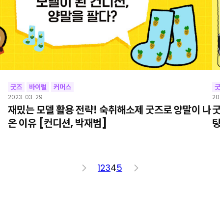
굿즈
바이럴
커머스
2023. 03. 29
20
재밌는 모델 활용 전략! 숙취해소제 굿즈로 양말이 나
굿
온 이유 [컨디션, 박재범]
팅
<
1
2
3
4
5
>