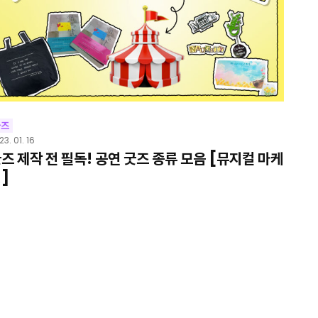
굿즈
23. 01. 16
즈 제작 전 필독! 공연 굿즈 종류 모음 [뮤지컬 마케
]