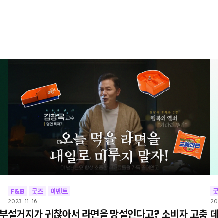
F&B
굿즈
이벤트
2023. 11. 16
20
팅부
설거지가 귀찮아서 라면을 망설인다고? 소비자 고충
데