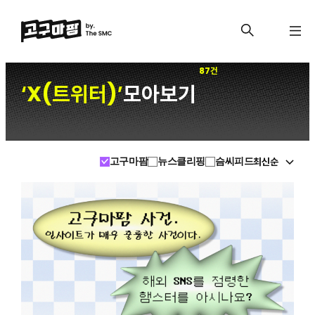
87건
X(트위터)
모아보기
‘
’
최신순
고구마팜
뉴스클리핑
슴씨피드