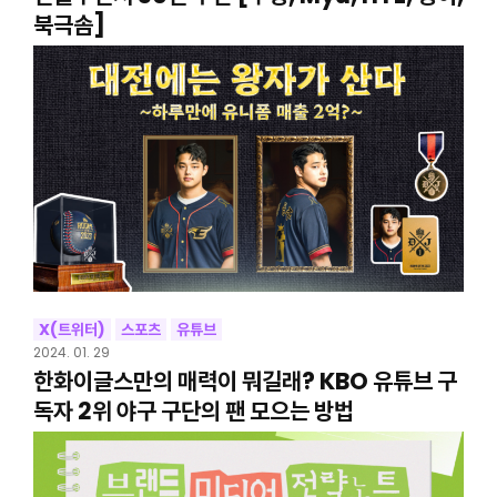
북극솜]
X(트위터)
스포츠
유튜브
2024. 01. 29
한화이글스만의 매력이 뭐길래? KBO 유튜브 구
독자 2위 야구 구단의 팬 모으는 방법