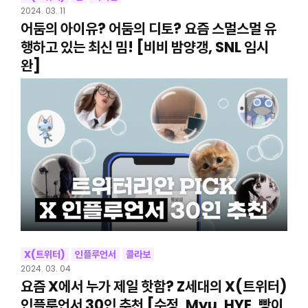
2024. 03. 11
어둠의 아이유? 어둠의 디토? 요즘 스멀스멀 유
행하고 있는 최신 밈! [비비 밤양갱, SNL 임시
완]
X(트위터)
인플루언서
콜라보
2024. 03. 04
요즘 X에서 누가 제일 핫함? Z세대의 X(트위터)
인플루언서 30인 추천 [수정, Myu, HYE, 빵이,