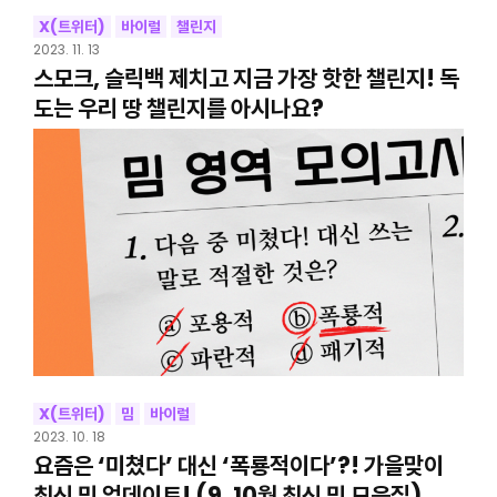
X(트위터)
바이럴
챌린지
2023. 11. 13
스모크, 슬릭백 제치고 지금 가장 핫한 챌린지! 독
도는 우리 땅 챌린지를 아시나요?
X(트위터)
밈
바이럴
2023. 10. 18
요즘은 ‘미쳤다’ 대신 ‘폭룡적이다’?! 가을맞이
최신 밈 업데이트! (9, 10월 최신 밈 모음집)