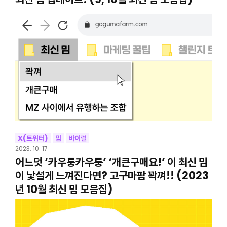
X(트위터)
밈
바이럴
2023. 10. 17
어느덧 ‘카우룽카우룽’ ‘개큰구매요!’ 이 최신 밈
이 낯설게 느껴진다면? 고구마팜 꽉껴!! (2023
년 10월 최신 밈 모음집)