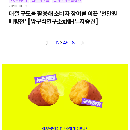
X(트위터)
인스타그램
인터랙티브콘텐츠
2023. 08. 21
대결 구도를 활용해 소비자 참여를 이끈 ‘천만원
베팅전’ [방구석연구소xNH투자증권]
<
1
2
3
4
5
…
8
>
이용약관
개인정보 수집 및 이용방침