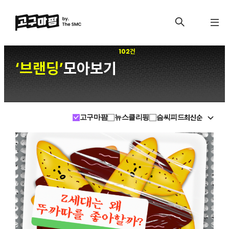
102건
브랜딩
모아보기
‘
’
최신순
고구마팜
뉴스클리핑
슴씨피드