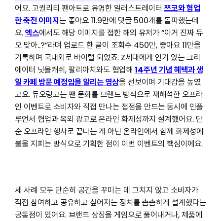
어요. 고퀄리티 팬아트로 유명한 일러스트레이터
쯔코와 협업
한 축전 이미지
는 좋아요 11.9만에 댓글 500개를 돌파했는데
요.
엑스
에서도 해당 이미지를 접한 해외 유저가 “이거 진짜 듀
오 맞아..?”라며 업로드 한 글이 조회수 450만, 좋아요 11만을
기록하며 국내외로 바이럴 되었죠. Z세대에게 인기 있는 크리
에이터 닛몰캐쉬, 팔리아치와도 협업해
14주년 기념 혜택과 생
일 카페 방문 예정임을 알리는 영상
을 선보이며 기대감을 높였
고요. 듀오링고는 팬 문화를 브랜드 방식으로 재해석한 오프라
인 이벤트로 소비자와 직접 만나는 접점을 만드는 동시에 인플
루언서 협업과 옥외 광고로 온라인 화제성까지 설계했어요. 단
순 오프라인 행사로 끝나는 게 아닌 온라인에서 함께 화제성에
불을 지피는 방식으로 기획한 점이 이번 이벤트의 핵심이에요.
세 사례 모두 단순히 공간을 꾸미는 데 그치지 않고 소비자가
직접 참여하고 공유하고 싶어지는 장치를 촘촘하게 설계했다는
공통점이 있어요. 브랜드 상징을 게임으로 풀어내거나, 제품에