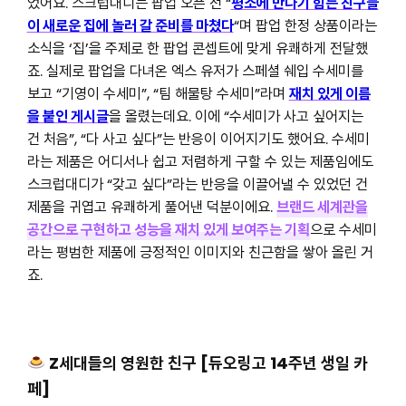
었어요. 스크럽대디는 팝업 오픈 전 “
평소에 만나기 힘든 친구들
이 새로운 집에 놀러 갈 준비를 마쳤다
“며 팝업 한정 상품이라는
소식을 ‘집’을 주제로 한 팝업 콘셉트에 맞게 유쾌하게 전달했
죠. 실제로 팝업을 다녀온 엑스 유저가 스페셜 쉐입 수세미를
보고 “기영이 수세미”, “팀 해물탕 수세미”라며
재치 있게 이름
을 붙인 게시글
을 올렸는데요. 이에 “수세미가 사고 싶어지는
건 처음”, “다 사고 싶다”는 반응이 이어지기도 했어요. 수세미
라는 제품은 어디서나 쉽고 저렴하게 구할 수 있는 제품임에도
스크럽대디가 “갖고 싶다”라는 반응을 이끌어낼 수 있었던 건
제품을 귀엽고 유쾌하게 풀어낸 덕분이에요.
브랜드 세계관을
공간으로 구현하고 성능을 재치 있게 보여주는 기획
으로 수세미
라는 평범한 제품에 긍정적인 이미지와 친근함을 쌓아 올린 거
죠.
Z세대들의 영원한 친구 [듀오링고 14주년 생일 카
페]