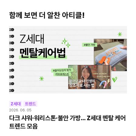
함께 보면 더 알찬 아티클!
Z세대
트렌드
2026. 06. 05
다크 샤워·워리스톤·불안 가방… Z세대 멘탈 케어
트렌드 모음