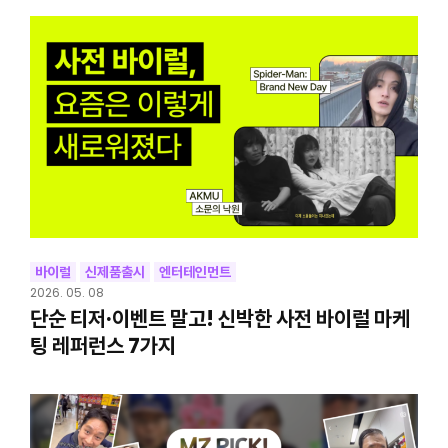
바이럴
신제품출시
엔터테인먼트
2026. 05. 08
단순 티저·이벤트 말고! 신박한 사전 바이럴 마케
팅 레퍼런스 7가지