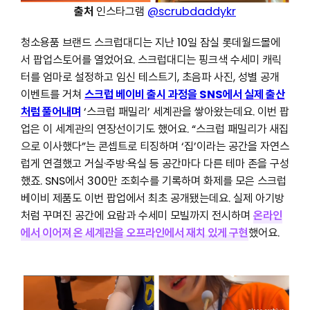
출처
인스타그램
@scrubdaddykr
청소용품 브랜드 스크럽대디는 지난 10일 잠실 롯데월드몰에
서 팝업스토어를 열었어요. 스크럽대디는 핑크색 수세미 캐릭
터를 엄마로 설정하고 임신 테스트기, 초음파 사진, 성별 공개
이벤트를 거쳐
스크럽 베이비 출시 과정을 SNS에서 실제 출산
처럼 풀어내며
‘스크럽 패밀리’ 세계관을 쌓아왔는데요. 이번 팝
업은 이 세계관의 연장선이기도 했어요. “스크럽 패밀리가 새집
으로 이사했다”는 콘셉트로 티징하며 ‘집’이라는 공간을 자연스
럽게 연결했고 거실·주방·욕실 등 공간마다 다른 테마 존을 구성
했죠. SNS에서 300만 조회수를 기록하며 화제를 모은 스크럽
베이비 제품도 이번 팝업에서 최초 공개됐는데요. 실제 아기방
처럼 꾸며진 공간에 요람과 수세미 모빌까지 전시하며
온라인
에서 이어져 온 세계관을 오프라인에서 재치 있게 구현
했어요.