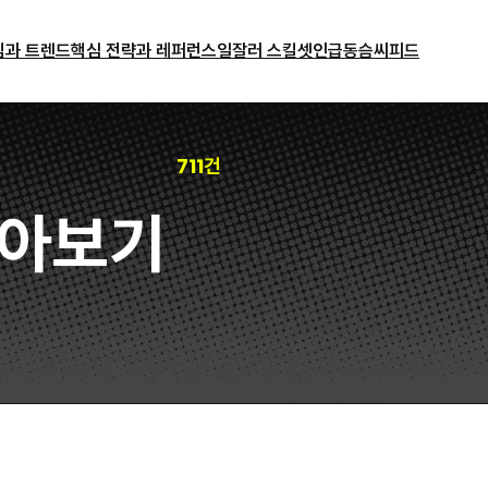
밈과 트렌드
핵심 전략과 레퍼런스
일잘러 스킬셋
인급동
슴씨피드
711건
아보기