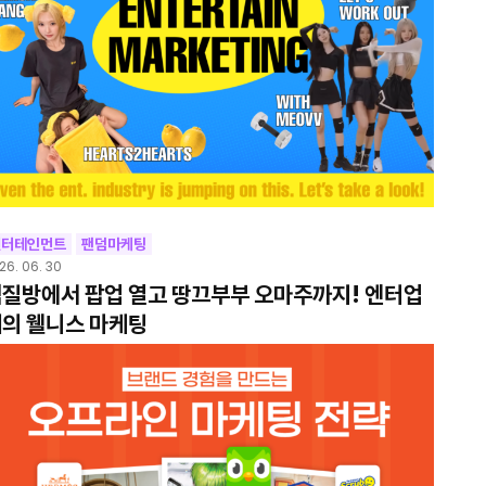
엔터테인먼트
팬덤마케팅
26. 06. 30
질방에서 팝업 열고 땅끄부부 오마주까지! 엔터업
의 웰니스 마케팅