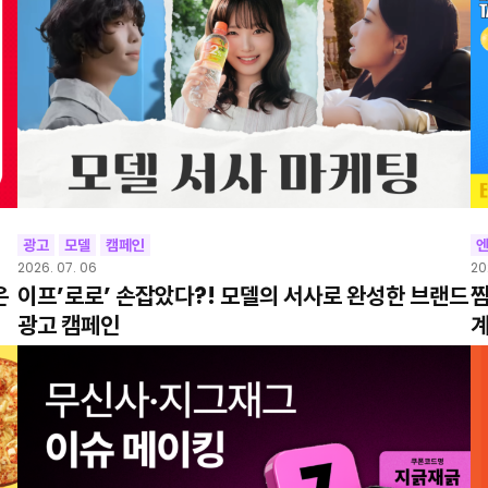
광고
모델
캠페인
2026. 07. 06
20
은
이프’로로’ 손잡았다?! 모델의 서사로 완성한 브랜드
찜
광고 캠페인
계