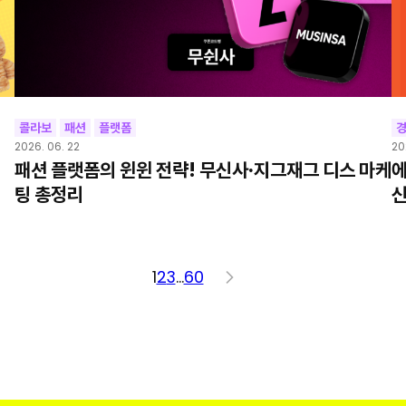
콜라보
패션
플랫폼
2026. 06. 22
20
패션 플랫폼의 윈윈 전략! 무신사·지그재그 디스 마케
에
팅 총정리
신
1
2
3
…
60
>