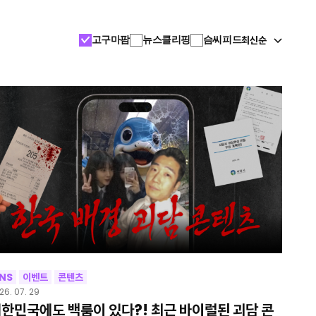
최신순
고구마팜
뉴스클리핑
슴씨피드
NS
이벤트
콘텐츠
26. 07. 29
한민국에도 백룸이 있다?! 최근 바이럴된 괴담 콘