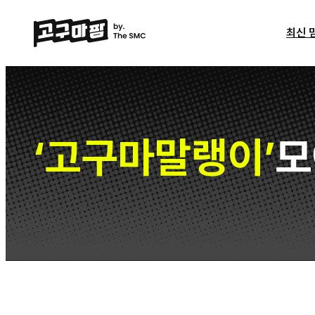
최신 
고구마말랭이
모
‘
’