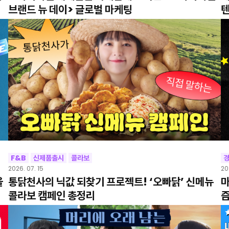
브랜드 뉴 데이> 글로벌 마케팅
F&B
신제품출시
콜라보
2026. 07. 15
20
을
통닭천사의 닉값 되찾기 프로젝트! ‘오빠닭’ 신메뉴
마
콜라보 캠페인 총정리
즘