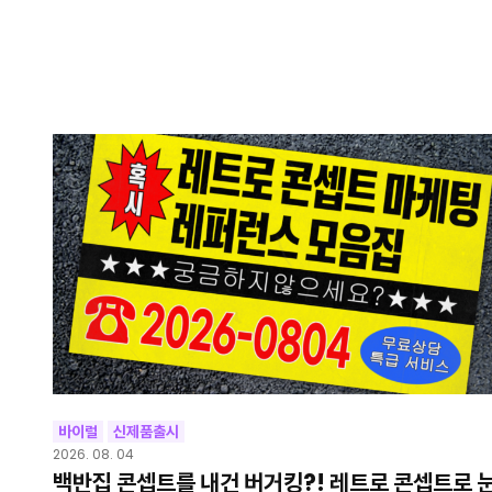
바이럴
신제품출시
2026. 08. 04
백반집 콘셉트를 내건 버거킹?! 레트로 콘셉트로 