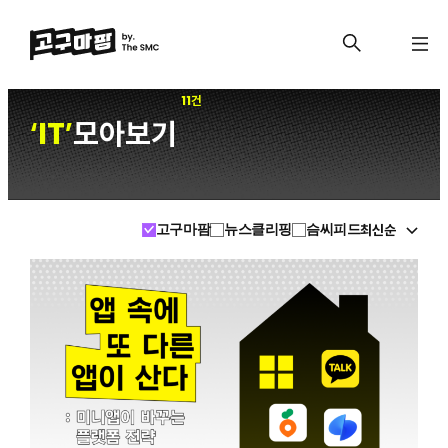
11건
IT
모아보기
‘
’
최신순
고구마팜
뉴스클리핑
슴씨피드