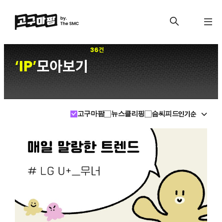
36건
IP
모아보기
‘
’
인기순
고구마팜
뉴스클리핑
슴씨피드