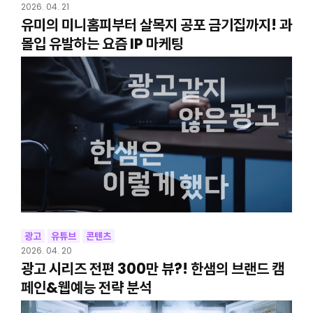
2026. 04. 21
유미의 미니홈피부터 살목지 공포 금기집까지! 과
몰입 유발하는 요즘 IP 마케팅
광고
유튜브
콘텐츠
2026. 04. 20
광고 시리즈 전편 300만 뷰?! 한샘의 브랜드 캠
페인&웹예능 전략 분석