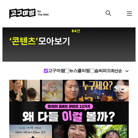
84건
콘텐츠
모아보기
‘
’
최신순
고구마팜
뉴스클리핑
슴씨피드