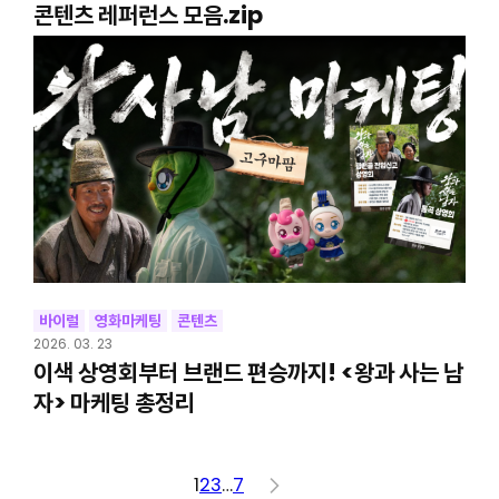
콘텐츠 레퍼런스 모음.zip
바이럴
영화마케팅
콘텐츠
2026. 03. 23
이색 상영회부터 브랜드 편승까지! <왕과 사는 남
자> 마케팅 총정리
1
2
3
…
7
>