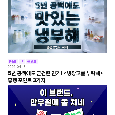
F&B
IP
콘텐츠
2026. 04. 13
5년 공백에도 굳건한 인기! <냉장고를 부탁해>
흥행 포인트 3가지