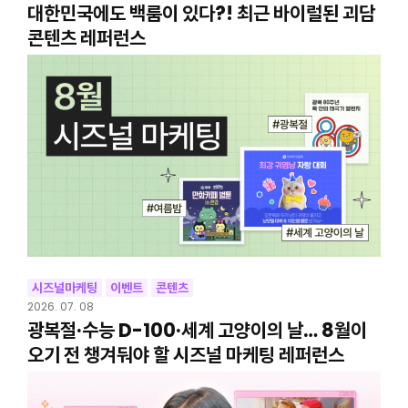
대한민국에도 백룸이 있다?! 최근 바이럴된 괴담
콘텐츠 레퍼런스
시즈널마케팅
이벤트
콘텐츠
2026. 07. 08
광복절·수능 D-100·세계 고양이의 날… 8월이
오기 전 챙겨둬야 할 시즈널 마케팅 레퍼런스