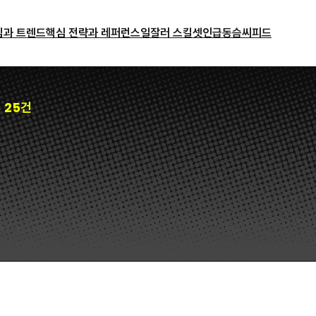
밈과 트렌드
핵심 전략과 레퍼런스
일잘러 스킬셋
인급동
슴씨피드
25건