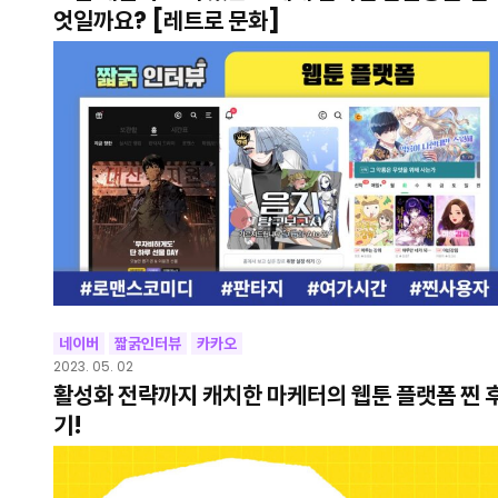
엇일까요? [레트로 문화]
네이버
짧굵인터뷰
카카오
2023. 05. 02
활성화 전략까지 캐치한 마케터의 웹툰 플랫폼 찐 
기!