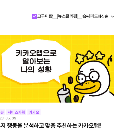
최신순
고구마팜
뉴스클리핑
슴씨피드
리뷰
서비스기획
카카오
23. 05. 09
저 행동을 분석하고 맞춤 추천하는 카카오맵!