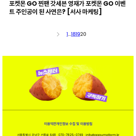
포켓몬 GO 찐팬 갓세븐 영재가 포켓몬 GO 이벤
트 주인공이 된 사연은? [서사 마케팅]
<
1
…
18
19
20
이용약관
개인정보 수집 및 이용방침
서울특별시 강남구 선릉로 648 · 070-7825-0749 · info@gogumafarm.kr