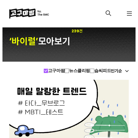
239건
바이럴
모아보기
‘
’
인기순
고구마팜
뉴스클리핑
슴씨피드