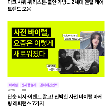
다크 샤워·워리스톤·불안 가방… Z세대 멘탈 케어
트렌드 모음
바이럴
신제품출시
엔터테인먼트
2026. 05. 08
단순 티저·이벤트 말고! 신박한 사전 바이럴 마케
팅 레퍼런스 7가지