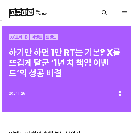
X(트위터)
이벤트
트렌드
하기만 하면 1만 RT는 기본? X를
뜨겁게 달군 ‘1년 치 책임 이벤
트’의 성공 비결
2024.11.25