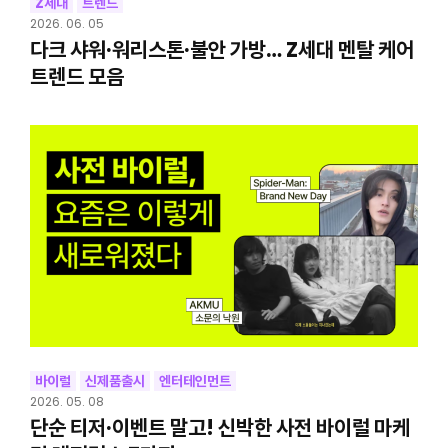
Z세대
트렌드
2026. 06. 05
다크 샤워·워리스톤·불안 가방… Z세대 멘탈 케어
트렌드 모음
바이럴
신제품출시
엔터테인먼트
2026. 05. 08
단순 티저·이벤트 말고! 신박한 사전 바이럴 마케