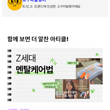
트.민.고. 트렌드에 민감한 고구마말랭이예요
함께 보면 더 알찬 아티클!