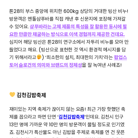
톤28의 부스 중앙에 위치한 600kg 상당의 거대한 빙산 비누!
방문객은 멘톨샴푸바를 직접 캐낸 후 신문지에 포장해 가져갈
수 있어요.
샴푸바라는 고체 제품의 특성을 잘 활용한 동시에 필
요한 만큼만 채굴하는 방식으로 이색 경험까지 제공한 건데요.
심지어 해당 빙산은 톤28의 연구소에서 자투리 비누를 모아 만
들었다고 해요. (빙산으로 표현한 것 역시 환경적 메시지를 담
기 위해서라고
) ‘최소한의 설치, 최대한의 가치’라는
팝업스
토어 슬로건의 의미와 브랜드의 정체성
을 잘 녹여낸 사례죠!
김천김밥축제
재미있는 지역 축제가 끊이지 않는 요즘! 최근 가장 핫했던 축
제를 꼽으라고 하면 단연 ‘
김천김밥축제
’인데요. 김천시 인구
13만 명에 가까운 약 10만 명의 방문객이 몰릴 정도로 인기였
죠. 김천시가 특산물도 아닌 김밥을 주제로 축제를 연 건 웃픈