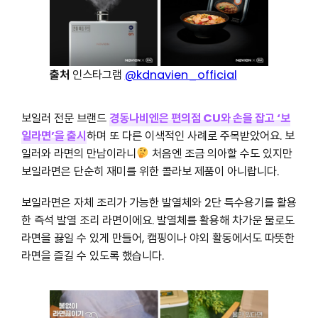
출처
인스타그램
@kdnavien_official
보일러 전문 브랜드
경동나비엔은 편의점 CU와 손을 잡고 ‘
보
일라면
’을 출시
하며 또 다른 이색적인 사례로 주목받았어요. 보
일러와 라면의 만남이라니
처음엔 조금 의아할 수도 있지만
보일라면은 단순히 재미를 위한 콜라보 제품이 아니랍니다.
보일라면은 자체 조리가 가능한 발열체와 2단 특수용기를 활용
한 즉석 발열 조리 라면이에요. 발열체를 활용해 차가운 물로도
라면을 끓일 수 있게 만들어, 캠핑이나 야외 활동에서도 따뜻한
라면을 즐길 수 있도록 했습니다.