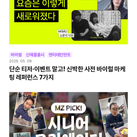
바이럴
신제품출시
엔터테인먼트
2026. 05. 08
단순 티저·이벤트 말고! 신박한 사전 바이럴 마케
팅 레퍼런스 7가지