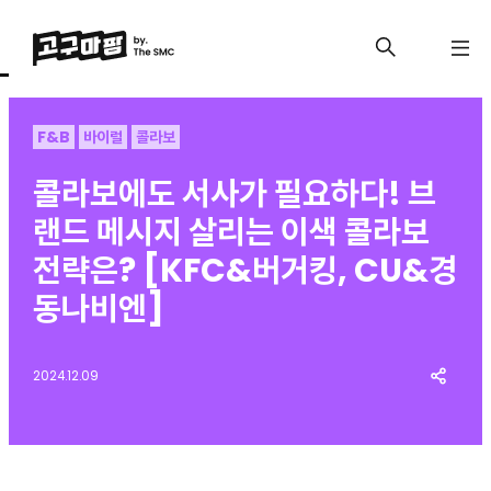
F&B
바이럴
콜라보
콜라보에도 서사가 필요하다! 브
랜드 메시지 살리는 이색 콜라보
전략은? [KFC&버거킹, CU&경
동나비엔]
2024.12.09