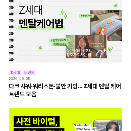
Z세대
트렌드
2026. 06. 05
다크 샤워·워리스톤·불안 가방… Z세대 멘탈 케어
트렌드 모음