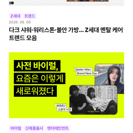
Z세대
트렌드
2026. 06. 05
다크 샤워·워리스톤·불안 가방… Z세대 멘탈 케어
트렌드 모음
바이럴
신제품출시
엔터테인먼트