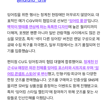
@haruna_arte
잉어킹을 위한 행사는 청계천 현장에만 머무르지 않았어요. 대
표적인 예가 CGV와의 협업으로 선보인 ‘
잉어킹 풍경
’입니다.
액막이 명태를 연상케 하는 독특한 디자인
에 높은 퀄리티까지
더해져, 포켓몬 팬뿐 아니라 일반 관람객들 사이에서도 많은 관
심을 모았죠. 특히 ‘색이 다른 잉어킹’ 버전은 랜덤 구성으로 제
공돼 수집 욕구를 자극했고, 일부 지점에서는 조기 품절되며 인
기를 입증했습니다.
편의점 CU도 잉어킹과의 협업 대열에 합류했어요.
청계천 인
근 CU 매장은 외관 전체를 잉어킹 포스터와 시트지로 꾸며 ‘
잉
어킹 콘셉트 스토어
’로 변신
했고, 인형·키링·피규어 등 다양한
한정 굿즈를 판매했습니다. 굿즈를 구매하고 인증샷을 SNS에
올리면 모바일 상품권을 증정하는 이벤트도 함께 진행됐고요.
특히 ‘잉어킹 스타일 챌린지’에 참여하기 위해 굿즈를 찾는 사
람들로 인산인해를 이뤘답니다.