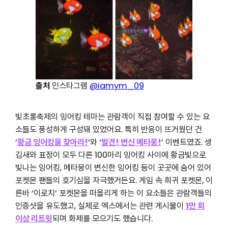
출처
인스타그램
@iamym_09
빛초롱축제의 잉어킹 테마는 관람객이 직접 참여할 수 있는 요
소들도 풍성하게 구성돼 있었어요. 특히 반응이 뜨거웠던 건
‘
황금 잉어킹을 찾아라!
’와 ‘
발견! 변신 메타몽!
’ 이벤트였죠. 생
김새와 표정이 모두 다른 100마리 잉어킹 사이에 황금빛으로
빛나는 잉어킹, 메타몽이 변신한 잉어킹 등이 곳곳에 숨어 있어
포켓몬 팬들의 호기심을 자극했거든요. 게임 속 희귀 포켓몬, 이
른바 ‘이로치’ 포켓몬을 떠올리게 하는 이 요소들은 관람객들의
인증샷을 유도했고, 실제로 엑스에서는 관련 게시물이
1만 회
이상 리트윗
되며 화제를 모으기도 했습니다.