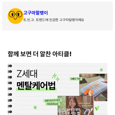
고구마말랭이
트.민.고. 트렌드에 민감한 고구마말랭이예요
함께 보면 더 알찬 아티클!