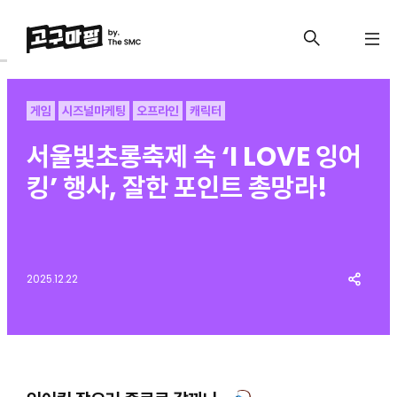
게임
시즈널마케팅
오프라인
캐릭터
서울빛초롱축제 속 ‘I LOVE 잉어
킹’ 행사, 잘한 포인트 총망라!
2025.12.22