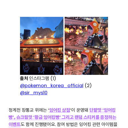
출처
인스타그램 (1)
@pokemon_korea_official
(2)
@sir_mys10
청계천 장통교 위에는 ‘
잉어킹 상점
’이 운영돼
단팥맛 ‘잉어킹
빵’, 슈크림맛 ‘황금 잉어킹빵’ 그리고 랜덤 스티커를 증정하는
이벤트
도 함께 진행됐어요. 참여 방법은 잉어킹 관련 아이템을