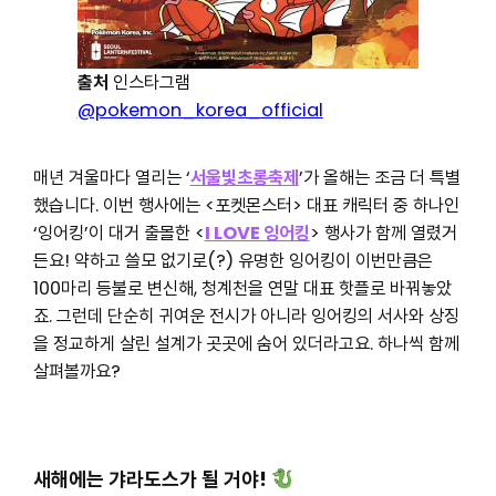
출처
인스타그램
@pokemon_korea_official
매년 겨울마다 열리는 ‘
서울빛초롱축제
’가 올해는 조금 더 특별
했습니다. 이번 행사에는 <포켓몬스터> 대표 캐릭터 중 하나인
‘잉어킹’이 대거 출몰한 <
I LOVE 잉어킹
> 행사가 함께 열렸거
든요! 약하고 쓸모 없기로(?) 유명한 잉어킹이 이번만큼은
100마리 등불로 변신해, 청계천을 연말 대표 핫플로 바꿔놓았
죠. 그런데 단순히 귀여운 전시가 아니라 잉어킹의 서사와 상징
을 정교하게 살린 설계가 곳곳에 숨어 있더라고요. 하나씩 함께
살펴볼까요?
새해에는 갸라도스가 될 거야!