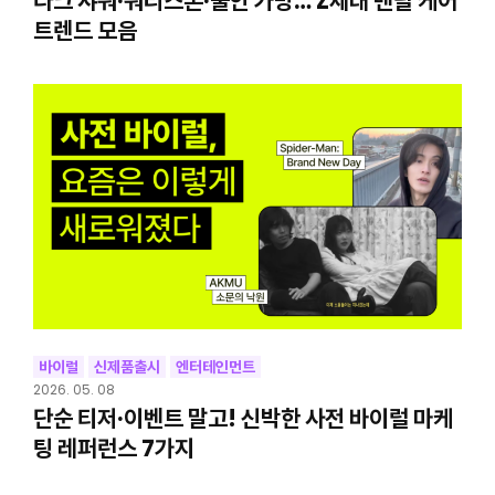
다크 샤워·워리스톤·불안 가방… Z세대 멘탈 케어
트렌드 모음
바이럴
신제품출시
엔터테인먼트
2026. 05. 08
단순 티저·이벤트 말고! 신박한 사전 바이럴 마케
팅 레퍼런스 7가지