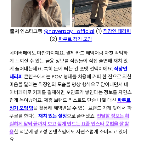
출처
인스타그램
@naverpay_official
(1)
직장인 테라피
(2)
파쿠르 정기 모임
네이버페이도 마찬가지예요. 결제·카드 혜택처럼 자칫 딱딱하
게 느껴질 수 있는 금융 정보를 직원들이 직접 출연해 재치 있
게 풀어내는데요. 특히 눈에 띄는 건 포맷 선택이에요.
직장인
테라피
콘텐츠에서는 POV 형태를 차용해 커피 한 잔으로 지친
마음을 달래는 직장인의 모습을 명상 형식으로 담아내면서 네
이버페이로 커피를 결제하면 포인트가 쌓인다는 정보를 자연스
럽게 녹여냈어요. 제휴 브랜드 리스트도 단순 나열 대신
파쿠르
정기 모임 밈
을 활용해 혜택받을 수 있는 브랜드 가게 앞에서 파
쿠르를 한다는
재치 있는 설정
으로 풀어냈죠.
전달할 정보는 확
실하게 담되 끝까지 보고 싶게 만드는 요즘 인스타 문법을 잘 활
용
한 덕분에 광고성 콘텐츠임에도 자연스럽게 소비되고 있어
요.