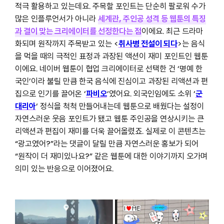
적극 활용하고 있는데요. 주목할 포인트는 단순히 팔로워 수가
많은 인플루언서가 아니라
세계관, 주인공 성격 등 웹툰의 특징
과 결이 맞는 크리에이터를 선정한다는 점
이에요. 최근 드라마
화되며 원작까지 주목받고 있는 <
취사병 전설이 되다
>는 음식
을 먹을 때의 극적인 표정과 과장된 액션이 재미 포인트인 웹툰
이에요. 네이버 웹툰이 협업 크리에이터로 선택한 건 ‘명예 한
국인’이라 불릴 만큼 한국 음식에 진심이고 과장된 리액션과 편
집으로 인기를 끌어온 ‘
파비오
‘였어요. 외국인임에도 소위 ‘
군
대리아
‘ 정식을 척척 만들어내는데 웹툰으로 배웠다는 설정이
자연스러운 웃음 포인트가 됐고 웹툰 주인공을 연상시키는 큰
리액션과 편집이 재미를 더욱 끌어올렸죠. 실제로 이 콘텐츠는
“광고였어?”라는 댓글이 달릴 만큼 자연스러운 홍보가 되어
“원작이 더 재미있나요?” 같은 웹툰에 대한 이야기까지 오가며
의미 있는 반응으로 이어졌어요.