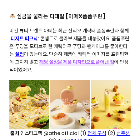
심금을 울리는 디테일 [아떼X폼폼푸린]
비건 뷰티 브랜드 아떼는 최근 산리오 캐릭터 폼폼푸린과 함께
‘
디저트 피크닉
’ 콘셉트로 콜라보 제품을 내놓았어요. 폼폼푸린
은 푸딩을 모티브로 한 캐릭터로 푸딩과 팬케이크를 좋아한다
는
설정
이 있는데요. 단순히 제품에 캐릭터 이미지를 프린팅한
데 그치지 않고
해당 설정을 제품 디자인으로 풀어낸 점
이 인상
적이었어요.
출처
인스타그램 @athe.official (1)
전체 구성
(2)
선쿠션