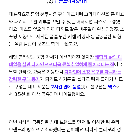
(2)
립글로이밤&키캡
대표적으로 톤업 선쿠션은 팬케이크처럼 그라데이션을 준 퍼프
와 패키지, 쿠션 외부를 꾸밀 수 있는 버터시럽 파츠로 구성됐
어요. 파츠를 얹으면 진짜 디저트 같은 비주얼이 완성되었죠. 또
푸딩 모양으로 제작된 폼폼푸린 키캡 키링과 동글동글한 외형
을 살린 말랑이 굿즈도 함께 나왔고요.
해당 콜라보는 조합 자체가 이색적이진 않지만
캐릭터 IP의 디
테일을 살린 디자인으로 더욱 콘셉추얼하게 풀어냈다는 점
이 주
목할 만해요. 요즘은 기능만큼
디자인이 소장 욕구를 자극하는
강력한 구매 동기
가 되기도 하거든요. 실제로 립과 클리커 세트
로 구성된 대표 제품은
2시간 만에 품절
됐고 선쿠션은
엑스
에
서 3.5천 회 이상 공유되며 바이럴됐어요.
이번 사례의 공통점은 상대 브랜드를 먼저 잘 이해한 뒤 우리
브랜드의 방식으로 소화했다는 점이에요. 따라서 콜라보의 성