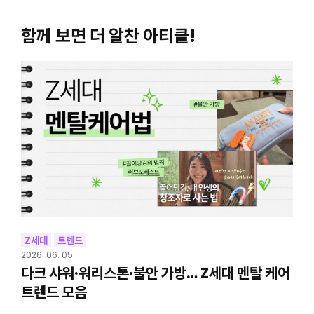
함께 보면 더 알찬 아티클!
Z세대
트렌드
2026. 06. 05
다크 샤워·워리스톤·불안 가방… Z세대 멘탈 케어
트렌드 모음