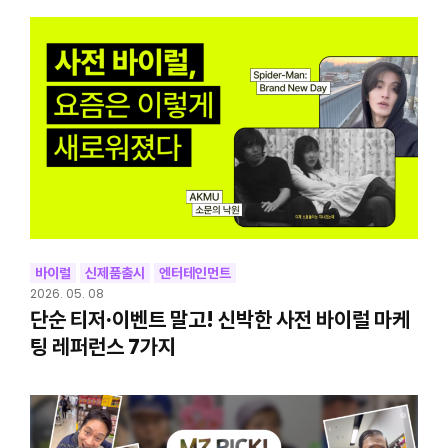
바이럴
신제품출시
엔터테인먼트
2026. 05. 08
단순 티저·이벤트 말고! 신박한 사전 바이럴 마케
팅 레퍼런스 7가지