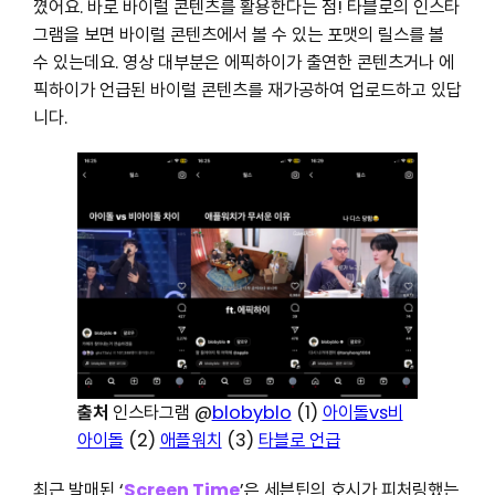
꼈어요. 바로 바이럴 콘텐츠를 활용한다는 점! 타블로의 인스타
그램을 보면 바이럴 콘텐츠에서 볼 수 있는 포맷의 릴스를 볼
수 있는데요. 영상 대부분은 에픽하이가 출연한 콘텐츠거나 에
픽하이가 언급된 바이럴 콘텐츠를 재가공하여 업로드하고 있답
니다.
출처
인스타그램 @
blobyblo
(1)
아이돌vs비
아이돌
(2)
애플워치
(3)
타블로 언급
최근 발매된 ‘
Screen Time
’은 세븐틴의 호시가 피처링했는