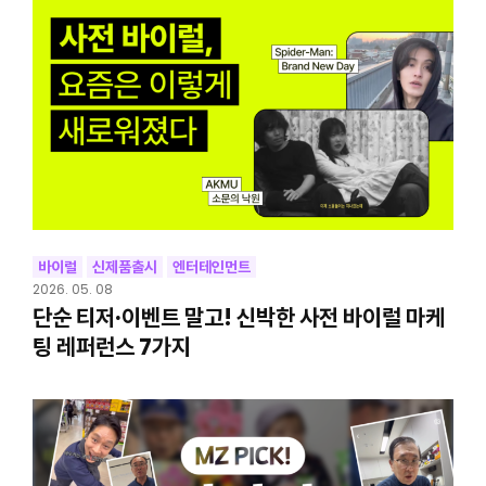
바이럴
신제품출시
엔터테인먼트
2026. 05. 08
단순 티저·이벤트 말고! 신박한 사전 바이럴 마케
팅 레퍼런스 7가지