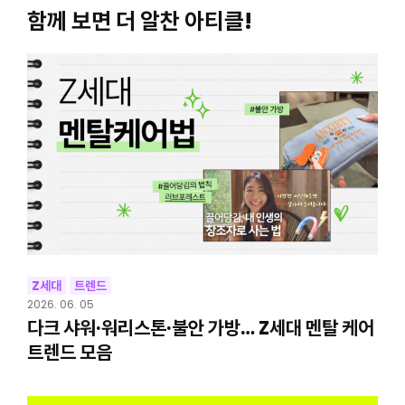
함께 보면 더 알찬 아티클!
Z세대
트렌드
2026. 06. 05
다크 샤워·워리스톤·불안 가방… Z세대 멘탈 케어
트렌드 모음