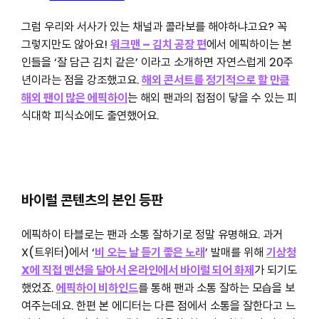
그럼 우리와 서사가 있는 채널과 콜라보를 해야하냐고요? 꼭
그렇지만도 않아요!
워크맨 – 김치 공장 편
에서 에픽하이는 본
인들을 ‘잘 담근 김치 같은’ 이라고 소개하면 자연스럽게 20주
년이라는 점을 강조했고요.
해외 콘서트를 정기적으로 할 만큼
해외 팬이 많은 에픽하이
는
해외 팬과의 접점이 닿을 수 있는 피
식대학 피식쇼에도 출연했어요.
바이럴 콘텐츠의 본인 등판
에픽하이 타블로는 팬과 소통 잘하기로 정말 유명해요. 과거
X(트위터)에서 ‘
비 오는 날 듣기 좋은 노래
’ 발매를 위해
기상청
X에 직접 멘션을 달아서 온라인에서 바이럴 되어 화제
가 되기도
했었죠.
에픽하이 비하인드
를 통해 팬과 소통 잘하는 모습을 보
여주는데요. 한편 본 에디터는 다른 점에서 소통을 잘한다고 느