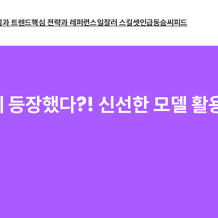
밈과 트렌드
핵심 전략과 레퍼런스
일잘러 스킬셋
인급동
슴씨피드
 등장했다?! 신선한 모델 활