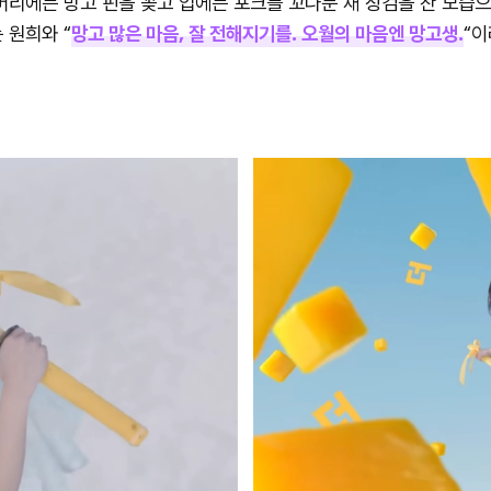
머리에는 망고 핀을 꽂고 입에는 포크를 꼬나문 채 장검을 찬 모습으
 원희와 “
망고 많은 마음, 잘 전해지기를. 오월의 마음엔 망고생.
“