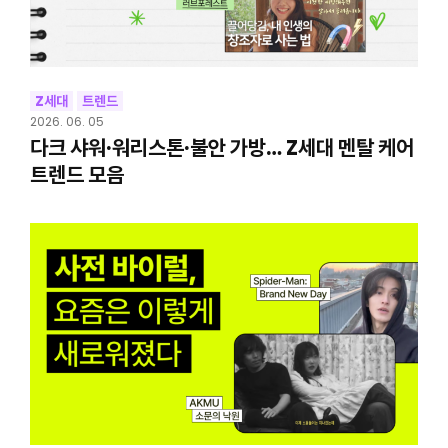
Z세대
트렌드
2026. 06. 05
다크 샤워·워리스톤·불안 가방… Z세대 멘탈 케어
트렌드 모음