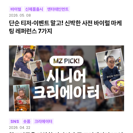
바이럴
신제품출시
엔터테인먼트
2026. 05. 08
단순 티저·이벤트 말고! 신박한 사전 바이럴 마케
팅 레퍼런스 7가지
SNS
숏폼
크리에이터
2026. 04. 22