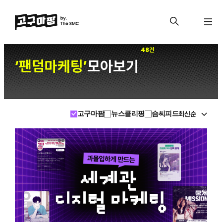
48건
팬덤마케팅
모아보기
‘
’
최신순
고구마팜
뉴스클리핑
슴씨피드