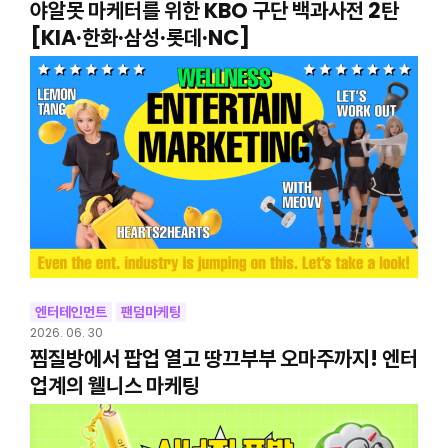
야알못 마케터를 위한 KBO 구단 백과사전 2탄
[KIA·한화·삼성·롯데·NC]
엔터테인먼트
팬덤마케팅
2026. 06. 30
찜질방에서 팝업 열고 땅끄부부 오마주까지! 엔터
업계의 웰니스 마케팅