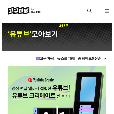
247건
유튜브
모아보기
‘
’
최신순
고구마팜
뉴스클리핑
슴씨피드