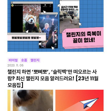
바이럴
숏폼
챌린지
2023. 11. 06
챌린지 하면 ‘뽀삐뽀’, ‘슬릭백’만 떠오르는 사
람? 최신 챌린지 모음 알려드려요! [23년 11월
모음집]