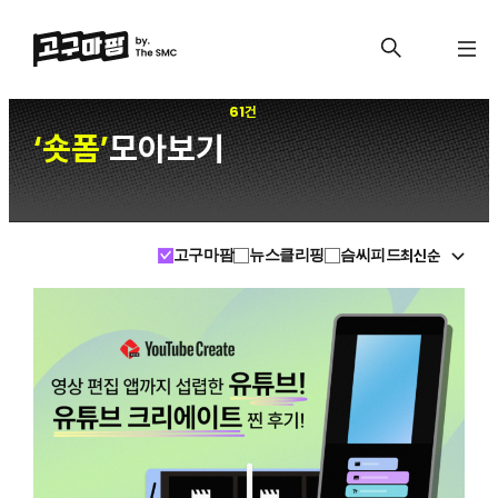
61건
숏폼
모아보기
‘
’
최신순
고구마팜
뉴스클리핑
슴씨피드