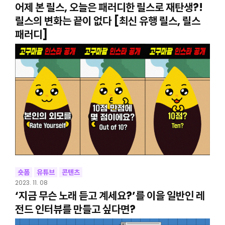
어제 본 릴스, 오늘은 패러디한 릴스로 재탄생?!
릴스의 변화는 끝이 없다 [최신 유행 릴스, 릴스
패러디]
숏폼
유튜브
콘텐츠
2023. 11. 08
‘지금 무슨 노래 듣고 계세요?’를 이을 일반인 레
전드 인터뷰를 만들고 싶다면?