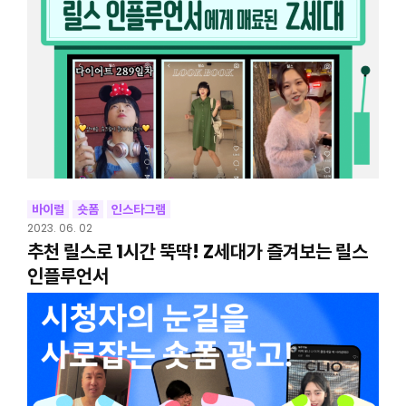
바이럴
숏폼
인스타그램
2023. 06. 02
추천 릴스로 1시간 뚝딱! Z세대가 즐겨보는 릴스
인플루언서