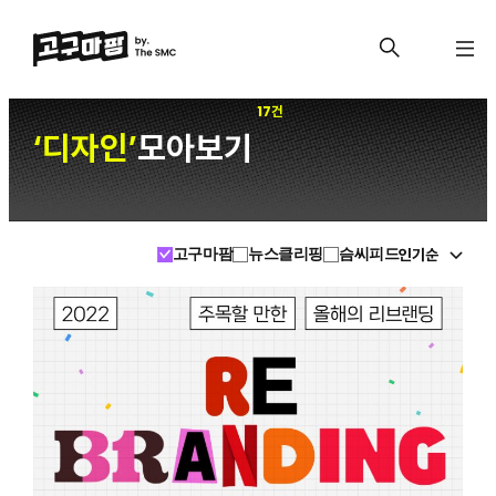
17건
디자인
모아보기
‘
’
인기순
고구마팜
뉴스클리핑
슴씨피드