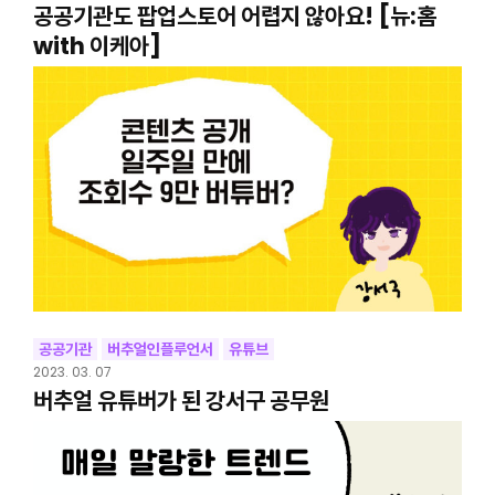
공공기관도 팝업스토어 어렵지 않아요! [뉴:홈
with 이케아]
공공기관
버추얼인플루언서
유튜브
2023. 03. 07
버추얼 유튜버가 된 강서구 공무원