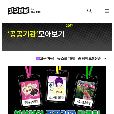
20건
공공기관
모아보기
‘
’
최신순
고구마팜
뉴스클리핑
슴씨피드