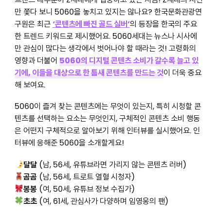
만 쫓다 보니 5060을 놓치고 있지는 않나요? 한국문화관광연
구원은 최근
‘콘텐츠에 빠진 골드 실버’
의 등장을 한국의 주요
한 트렌드 키워드로 제시했어요. 5060세대는 뉴스나 시사에
만 관심이 많다는 생각에서 벗어나야 할 때라는 것! 고령화의
영향과 더불어
5060의 디지털 콘텐츠 소비가 갈수록 늘고 있
기에, 이들을 대상으로 한 틈새 콘텐츠를 만드는 것
이 더욱 중요
해 보여요.
5060이 즐겨 찾는 콘텐츠에는 무엇이 있는지, 특히 시청할 콘
텐츠를 선택하는 요소는 무엇인지, 구체적인 콘텐츠 소비 행동
은 어떤지 구체적으로 알아보기 위해 인터뷰를 실시했어요. 인
터뷰에 응해준 5060을 소개할게요!
달달
(남, 56세, 유튜브라면 가리지 않는 콘텐츠 러버)
곰곰
(남, 56세, 트로트 열혈 시청자)
봉봉
(여, 50세, 유튜브 정보 수집가)
초초
(여, 61세, 관심사가 다양하며 임영웅의 팬)