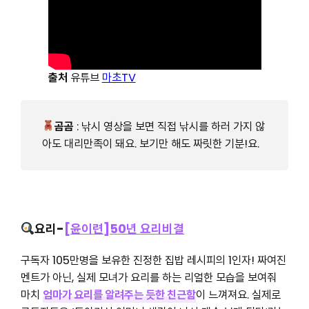
출처
유튜브
마초TV
곰곰
: 낚시 영상을 보면 직접 낚시를 하러 가지 않
아도 대리만족이 돼요. 보기만 해도 짜릿한 기분!요.
요리-
[윤이련]50년 요리비결
구독자 105만명을 보유한 진정한 집밥 레시피의 1인자! 짜여진
멘트가 아닌, 실제 모녀가 요리를 하는 리얼한 모습을 보여줘
마치
엄마가 요리를 알려주는 듯한 친근함
이 느껴져요. 실제로