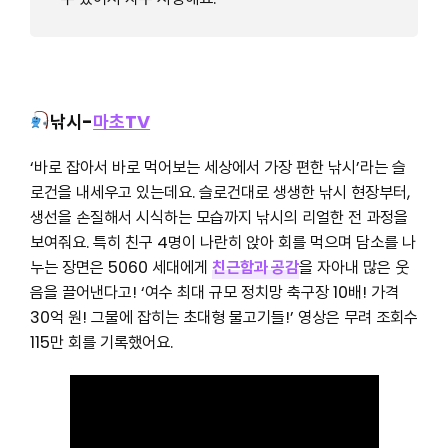
낚시-
마초TV
‘바로 잡아서 바로 먹어보는 세상에서 가장 편한 낚시’라는 슬
로건을 내세우고 있는데요. 슬로건대로 생생한 낚시 현장부터,
생선을 손질해서 시식하는 모습까지 낚시의 리얼한 전 과정을
보여줘요. 특히 친구 4명이 나란히 앉아 회를 먹으며 담소를 나
누는 장면은 5060 세대에게
친근함과 공감
을 자아내 많은 웃
음을 끌어낸다고! ‘여수 최대 규모 정치망 축구장 10배! 가격
30억 원! 그물에 잡히는 초대형 물고기들!’ 영상은 무려 조회수
115만 회를 기록했어요.