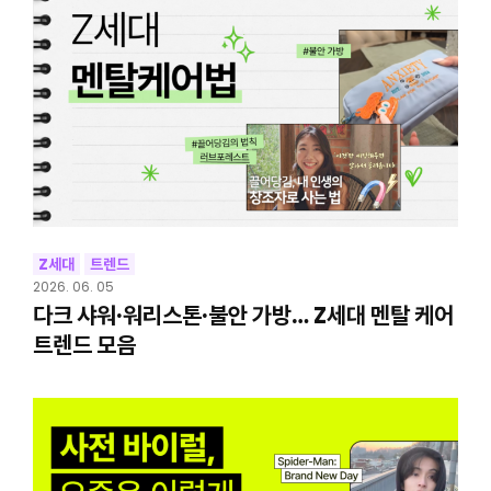
Z세대
트렌드
2026. 06. 05
다크 샤워·워리스톤·불안 가방… Z세대 멘탈 케어
트렌드 모음