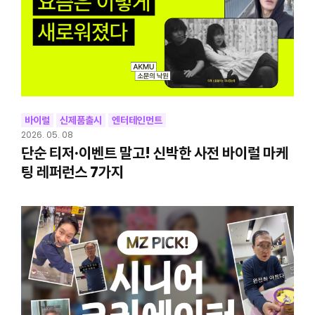
바이럴
신제품출시
엔터테인먼트
2026. 05. 08
단순 티저·이벤트 말고! 신박한 사전 바이럴 마케
팅 레퍼런스 7가지