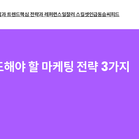
밈과 트렌드
핵심 전략과 레퍼런스
일잘러 스킬셋
인급동
슴씨피드
도해야 할 마케팅 전략 3가지