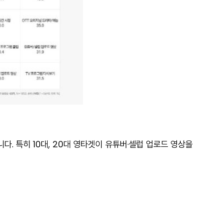
다. 특히 10대, 20대 영타겟이 유튜버·셀럽 업로드 영상을