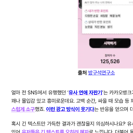
출처
방구석연구소
얼마 전 SNS에서 유행했던 ‘
유사 연애 자판기
’는 카카오뱅크
꽤나 몰입감 있고 흥미로운데요. 고백 순간, 싸울 때 모습 
스럽게 소구
했죠.
이런 광고 방식이 웃기다
는 반응을 얻으며 
혹시 긴 텍스트만 가득한 결과가 괜찮을지 의심하시나요? 유사
있어
유저들은 긴 텍스트를 오히려 혜자
로 느낍니다. 더불어 