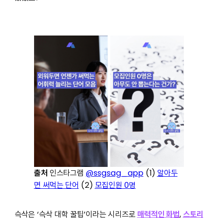
출처
인스타그램
@ssgsag_app
(1)
알아두
면 써먹는 단어
(2)
모집인원 0명
슥삭은 ‘슥삭 대학 꿀팁’이라는 시리즈로
매력적인 화법
,
스토리