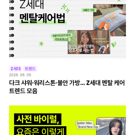
Z세대
트렌드
2026. 06. 05
다크 샤워·워리스톤·불안 가방… Z세대 멘탈 케어
트렌드 모음