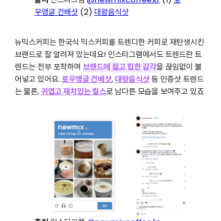
우앵글 건배샷
(2)
대왕음식샷
뉴믹스커피는 한국식 믹스커피를 트렌디한 커피로 재탄생시킨
브랜드로 잘 알려져 있는데요! 인스타그램에서도 트렌드란 트
렌드는 전부 포착하며
브랜드에 젊고 힙한 감각
을 끊임없이 불
어넣고 있어요.
로우앵글 건배샷
,
대왕음식샷
등 인증샷 트렌드
는 물론,
귀엽고 재치있는 릴스
로 남다른 모습을 보여주고 있죠