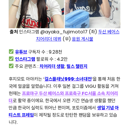
출처
인스타그램 @ayaka_fujimoto17 (좌)
두산 베어스
치어리더 데뷔
(우)
응원 게시물
유튜브
구독자 수 : 9.28천
인스타그램
팔로워 수 : 4.2만
주요 콘텐츠 :
치어리더 생활
,
릴스 챌린지
후지모토 아야카는 ‘
걸스플래닛999:소녀대전
’을 통해 처음 한
국에 얼굴을 알렸습니다. 이후 일본 걸그룹 VIGU 활동을 거쳐
현재는
프로야구 두산 베어스와 프로축구 FC서울 소속 치어리
더
로 활약 중이에요. 한국에서 오랜 기간 연습생 생활을 했던
만큼 한국어 실력도 뛰어난 편이며, 포토이즘에서
생일 기념 아
티스트 프레임
이 제작될 정도로 탄탄한 팬덤을 보유하고 있습
니다.