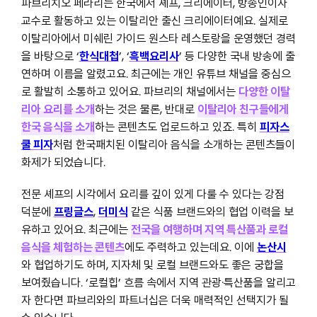
파브리치오 페라리는 한국에서 셰프, 크리에이터, 방송인이자
교수로 활동하고 있는 이탈리안 출신 크리에이터예요. 실제로
이탈리아에서 미쉐린 가이드 원스타 레스토랑을 운영했던 경력
을 바탕으로 ‘
한식대첩
’, ‘
흑백요리사
’ 등 다양한 국내 방송에 출
연하며 이름을 알렸고요. 최근에는 개인 유튜브 채널을 중심으
로 활발히 소통하고 있어요. 파브리의 채널에서는
다양한 이탈
리아 요리를 소개
하는 것은 물론, 반대로
이탈리아 친구들에게
한국 음식을 소개
하는 콘텐츠도 업로드하고 있죠. 특히
피자스
쿨 피자
처럼 한국패치된 이탈리아 음식을 소개하는 콘텐츠들이
화제가 되었습니다.
전문 셰프의 시각에서 요리를 깊이 있게 다룰 수 있다는 강점
덕분에
프링글스
,
더미식
같은 식품 브랜드와의 협업 이력을 보
유하고 있어요. 최근에는
전국을 여행하며 지역 특산품과 로컬
음식을 체험하는 콘텐츠
에도 주력하고 있는데요. 이에
논산시
와 협업하기도 하며, 지자체 및 로컬 브랜드와도 좋은 궁합을
보여줬습니다. ‘로컬힙’ 흐름 속에서 지역 관광·특산품을 알리고
자 한다면 파브리와의 파트너십은 더욱 매력적인 선택지가 될