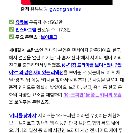
출처
유튜브
광 gwang series
유튜브
구독자 수 : 56.1만
인스타그램
팔로워 수 : 17.3만
주요 콘텐츠 :
브이로그
세네갈계 프랑스인 카니의 본업은 댄서이자 안무가예요. 한국
에서 얼굴을 알린 계기는 ‘나 혼자 산다’에서 샤이니 멤버 키의
친구로 출연하면서부터였죠.
K-막장 드라마를 보며 “잤니?잤
어?” 와 같은 재미있는 리액션
을 보여준 적 있는데요. 이후 채
널 ‘광’의 웹 예능 ‘카니를 찾아서’시리즈가 큰 사랑을 받으며 대
중적 인지도를 확실히 쌓았어요. 드라마, 뷰티, 음식 등 한국 문
화의 다양한 요소를 체험하며
‘K-도파민’ 을 쫓는 카니의 모습
을 보여주는 콘텐츠죠.
‘
카니를 찾아서
’ 시리즈는 ‘K-도파민’이라면 무엇이든 체험해
보는 브이로그 형태의 웹 예능인 만큼 브랜드 협업 폭도 넓어
요. 카니의 일상 중 최애 시간인 드라마 시청 전 나이트 케어 루