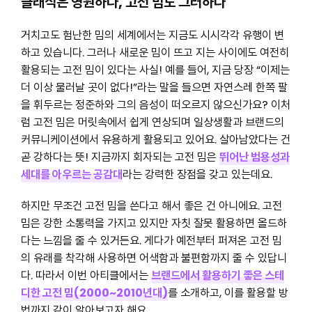
클래식은 영원하다, 고전 밈도 그러하다
거치고도 험난한 밈의 세계에서는 지금도 시시각각 유행이 변
하고 있습니다. 그러나 새로운 밈이 뜨고 지는 사이에도 여전히
활용되는 고전 밈이 있다는 사실! 예를 들어, 지금 당장 “이제는
더 이상 물러날 곳이 없다!”라는 말을 들으면 자연스레 한쪽 팔
을 휘두르는 정준하와 그의 음성이 떠오르지 않으신가요? 이처
럼 고전 밈은 머릿속에서 쉽게 연상되며 일상생활과 브랜드의
커뮤니케이션에서 유용하게 활용되고 있어요. 살아남았다는 건
곧 강하다는 뜻! 지금까지 회자되는 고전 밈은
뛰어난 범용성과
세대를 아우르는 공감대
라는 강력한 장점을 갖고 있는데요.
하지만 무조건 고전 밈을 쓴다고 해서 좋은 건 아니에요. 고전
밈은 강한 소통력을 가지고 있지만 자칫 잘못 활용하면 올드하
다는 느낌을 줄 수 있거든요. 게다가 예전부터 퍼져온 고전 밈
의 유래를 착각해 사용하면 어색함과 불편함까지 줄 수 있답니
다. 따라서 이번 아티클에서는
브랜드에서 활용하기 좋은 스테
디한 고전 밈(2000~2010년대)
를 소개하고, 이를 활용할 방
법까지 같이 알아보고자 해요.