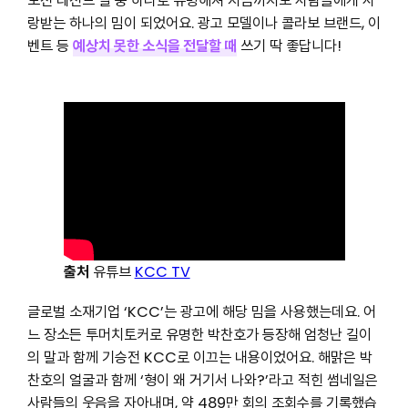
도전 레전드 짤 중 하나로 유명해져 지금까지도 사람들에게 사
랑받는 하나의 밈이 되었어요. 광고 모델이나 콜라보 브랜드, 이
벤트 등
예상치 못한 소식을 전달할 때
쓰기 딱 좋답니다!
출처
유튜브
KCC TV
글로벌 소재기업 ‘KCC’는 광고에 해당 밈을 사용했는데요. 어
느 장소든 투머치토커로 유명한 박찬호가 등장해 엄청난 길이
의 말과 함께 기승전 KCC로 이끄는 내용이었어요. 해맑은 박
찬호의 얼굴과 함께 ‘형이 왜 거기서 나와?’라고 적힌 썸네일은
사람들의 웃음을 자아내며, 약 489만 회의 조회수를 기록했습