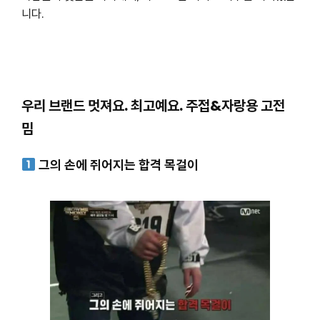
니다.
우리 브랜드 멋져요. 최고예요. 주접&자랑용 고전
밈
그의 손에 쥐어지는 합격 목걸이