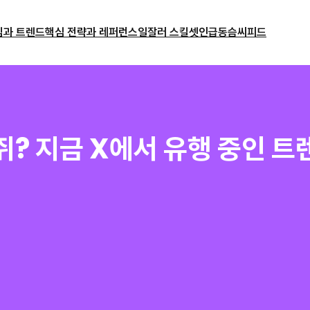
밈과 트렌드
핵심 전략과 레퍼런스
일잘러 스킬셋
인급동
슴씨피드
? 지금 X에서 유행 중인 트