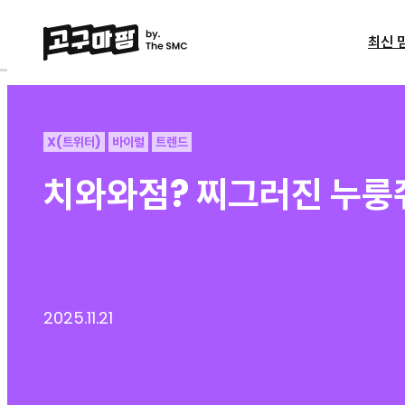
최신 
X(트위터)
바이럴
트렌드
치와와점? 찌그러진 누룽쥐
2025.11.21