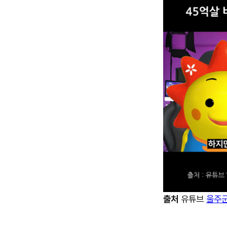
출처
유튜브
울주