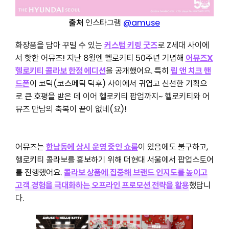
출처
인스타그램
@amuse
화장품을 담아 꾸밀 수 있는
커스텀 키링 굿즈
로 Z세대 사이에
서 핫한 어뮤즈! 지난 8월엔 헬로키티 50주년 기념해
어뮤즈X
헬로키티 콜라보 한정 에디션
을 공개했어요. 특히
립 앤 치크 핸
드폰
이 코덕(코스메틱 덕후) 사이에서 귀엽고 신선한 기획으
로 큰 호평을 받은 데 이어 헬로키티 팝업까지~ 헬로키티와 어
뮤즈 만남의 축복이 끝이 없네(요)!
어뮤즈는
한남동에 상시 운영 중인 쇼룸
이 있음에도 불구하고,
헬로키티 콜라보를 홍보하기 위해 더현대 서울에서 팝업스토어
를 진행했어요.
콜라보 상품에 집중해 브랜드 인지도를 높이고
고객 경험을 극대화하는 오프라인 프로모션 전략을 활용
했답니
다.