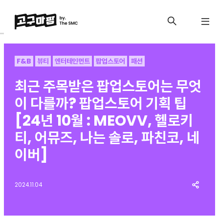
F&B
뷰티
엔터테인먼트
팝업스토어
패션
최근 주목받은 팝업스토어는 무엇
이 다를까? 팝업스토어 기획 팁
[24년 10월 : MEOVV, 헬로키
티, 어뮤즈, 나는 솔로, 파친코, 네
이버]
2024.11.04