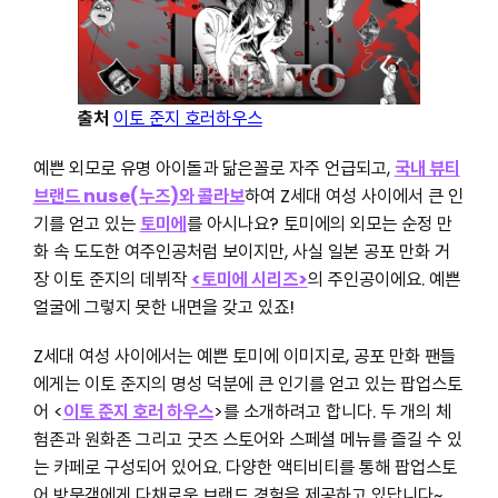
출처
이토 준지 호러하우스
예쁜 외모로 유명 아이돌과 닮은꼴로 자주 언급되고,
국내 뷰티
브랜드 nuse(누즈)와 콜라보
하여 Z세대 여성 사이에서 큰 인
기를 얻고 있는
토미에
를 아시나요? 토미에의 외모는 순정 만
화 속 도도한 여주인공처럼 보이지만, 사실 일본 공포 만화 거
장 이토 준지의 데뷔작
<토미에 시리즈>
의 주인공이에요. 예쁜
얼굴에 그렇지 못한 내면을 갖고 있죠!
Z세대 여성 사이에서는 예쁜 토미에 이미지로, 공포 만화 팬들
에게는 이토 준지의 명성 덕분에 큰 인기를 얻고 있는 팝업스토
어 <
이토 준지 호러 하우스
>를 소개하려고 합니다. 두 개의 체
험존과 원화존 그리고 굿즈 스토어와 스페셜 메뉴를 즐길 수 있
는 카페로 구성되어 있어요. 다양한 액티비티를 통해 팝업스토
어 방문객에게 다채로운 브랜드 경험을 제공하고 있답니다~