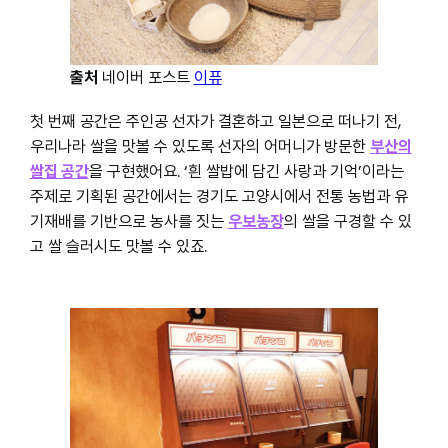
출처
네이버 포스트
이퓨
첫 번째 공간은 주인공 선자가 결혼하고 일본으로 떠나기 전,
우리나라 쌀을 맛볼 수 있도록 선자의 어머니가 방문한
부산의
쌀집 공간
을 구현했어요. ‘흰 쌀밥에 담긴 사랑과 기억’이라는
주제로 기획된 공간에서는 경기도 고양시에서 전통 농법과 유
기재배를 기반으로 농사를 짓는
우보농장
의 쌀을 구경할 수 있
고 쌀 슬러시도 맛볼 수 있죠.