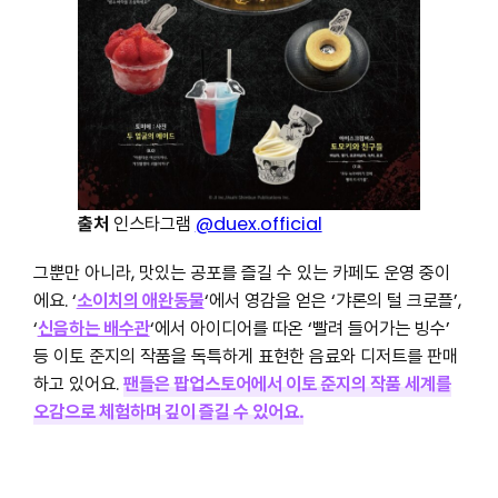
출처
인스타그램
@duex.official
그뿐만 아니라, 맛있는 공포를 즐길 수 있는 카페도 운영 중이
에요. ‘
소이치의 애완동물
‘에서 영감을 얻은 ‘갸론의 털 크로플’,
‘
신음하는 배수관
‘에서 아이디어를 따온 ‘빨려 들어가는 빙수’
등 이토 준지의 작품을 독특하게 표현한 음료와 디저트를 판매
하고 있어요.
팬들은 팝업스토어에서 이토 준지의 작품 세계를
오감으로 체험하며 깊이 즐길 수 있어요.