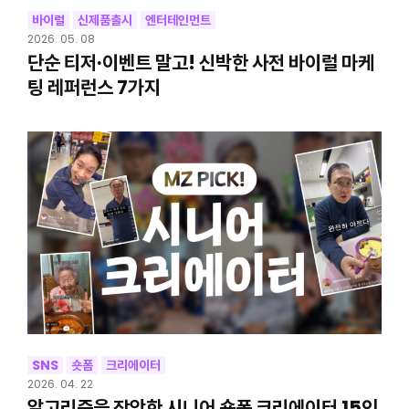
바이럴
신제품출시
엔터테인먼트
2026. 05. 08
단순 티저·이벤트 말고! 신박한 사전 바이럴 마케
팅 레퍼런스 7가지
SNS
숏폼
크리에이터
2026. 04. 22
알고리즘을 장악한 시니어 숏폼 크리에이터 15인