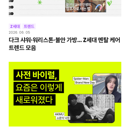
Z세대
트렌드
2026. 06. 05
다크 샤워·워리스톤·불안 가방… Z세대 멘탈 케어
트렌드 모음