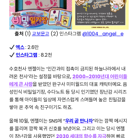
출처
(1)
교보문고
(2) 인스타그램
@1004_angel_e
엑스
: 2.6만
인스타그램
: 8.2천
수호천사 엔젤이는 ‘인간과의 접촉이 금지된 하늘나라에서 내
려온 천사’라는 설정을 바탕으로,
2000~2010년대 어린이들
에게 큰 사랑
을 받았던 완구사 미미월드의 대표 캐릭터예요. 음
성인식 비밀일기장, 수다노트 등 당시 인기였던 장난감 시리즈
를 통해 아이들의 일상에 자연스럽게 스며들며 높은 친밀감을
쌓아 온 추억 속 친구이기도 하죠.
올해 10월, 엔젤이는 SNS에 “
우리 곧 만나자
”라는 깜짝 메시지
를 올리며 깜짝 복귀 신호를 보냈어요. 그리고 이는 당시 엔젤
이 장난감을 사용했었던
2030 세대의 향수를 자극
하며 빠르