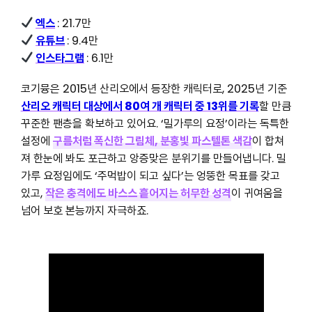
엑스
: 21.7만
유튜브
: 9.4만
인스타그램
: 6.1만
코기뮹은 2015년 산리오에서 등장한 캐릭터로, 2025년 기준
산리오 캐릭터 대상에서 80여 개 캐릭터 중 13위를 기록
할 만큼
꾸준한 팬층을 확보하고 있어요. ‘밀가루의 요정’이라는 독특한
설정에
구름처럼 폭신한 그림체, 분홍빛 파스텔톤 색감
이 합쳐
져 한눈에 봐도 포근하고 앙증맞은 분위기를 만들어냅니다. 밀
가루 요정임에도 ‘주먹밥이 되고 싶다’는 엉뚱한 목표를 갖고
있고,
작은 충격에도 바스스 흩어지는 허무한 성격
이 귀여움을
넘어 보호 본능까지 자극하죠.