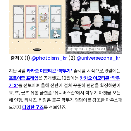
출처
X (1)
@photoism_kr
(2)
@universezone_kr
지난 4월
카카오 이모티콘 ‘꺅두기’
출시를 시작으로, 6월에는
포토이즘 프레임
을 공개했고, 10월에는
카카오 이모티콘 ‘꺅두
기 2’
를 선보이며 올해 전반에 걸쳐 꾸준히 팬덤을 확장해왔어
요. 또, 굿즈 유통 플랫폼 ‘유니버스존’에서 꺅두기 마켓을 오픈
해 인형, 티셔츠, 키링은 물론 꺅두기 엉덩이를 강조한 마우스패
드까지
다양한 굿즈
를 선보였죠.