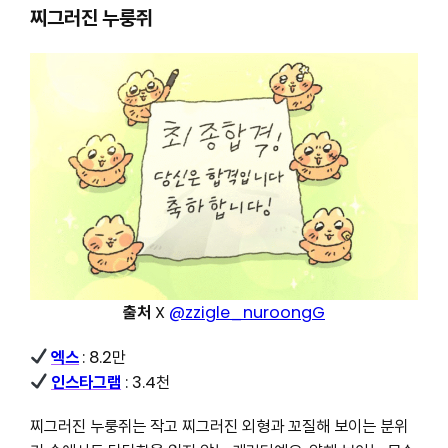
찌그러진 누룽쥐
출처
X
@zzigle_nuroongG
엑스
: 8.2만
인스타그램
: 3.4천
찌그러진 누룽쥐는 작고 찌그러진 외형과 꼬질해 보이는 분위