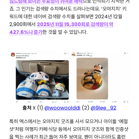
심드렁해 보이는 무표정이 귀여운 매력
으로 인식되기 시작한 거
죠. 그 인기는 검색량 수치에서도 드러나는데요. ‘오야지치’ 키
워드에 대한 네이버 검색량 수치를 살펴보면 2024년 12월
2,900회에서
2025년
11월 15,300회로 검색량이 약
427.6%나 증가
한 것을 알 수 있답니다.
출처
X (1)
@woowoolddi
(2)
@9lee_92
특히 엑스에서는 오야지치 굿즈를 사서 모으거나 아이돌 ‘예절
샷’처럼 여행지·카페·식당 등에서 오야지치 굿즈와 함께 인증샷
을 찍는 사례가 최근 들어 자주 보여요. 팬이 아니더라도 홈런