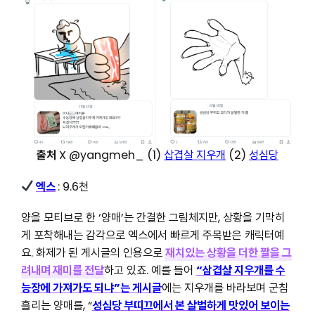
출처
X @yangmeh_ (1)
삽겹살 지우개
(2)
성심당
엑스
: 9.6천
양을 모티브로 한 ‘양매’는 간결한 그림체지만, 상황을 기막히
게 포착해내는 감각으로 엑스에서 빠르게 주목받은 캐릭터예
요. 화제가 된 게시글의 인용으로
재치있는 상황을 더한 짤을 그
려내며 재미를 전달
하고 있죠. 예를 들어
“삼겹살 지우개를 수
능장에 가져가도 되냐”는 게시글
에는 지우개를 바라보며 군침
흘리는 양매를, “
성심당 부띠끄에서 본 살벌하게 맛있어 보이는