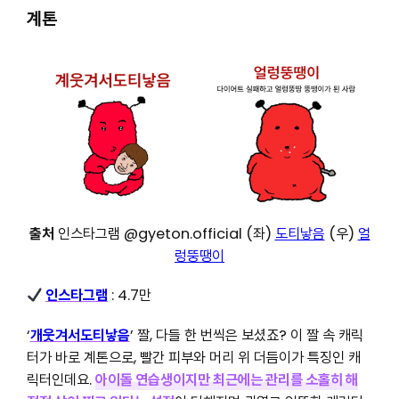
계톤
출처
인스타그램 @gyeton.official (좌)
도티낳음
(우)
얼
렁뚱땡이
인스타그램
: 4.7만
‘
개웃겨서도티낳음
’ 짤, 다들 한 번씩은 보셨죠? 이 짤 속 캐릭
터가 바로 계톤으로, 빨간 피부와 머리 위 더듬이가 특징인 캐
릭터인데요.
아이돌 연습생이지만 최근에는 관리를 소홀히 해