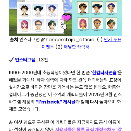
출처
인스타그램 @hancomtaja_official (1)
인기 투표
이
벤
트
(2)
태닝한 캐릭터
인스타그램
: 1.3천
1990~2000년대 초등학생이었다면 한 번쯤 ‘
한컴타자연습
’을
해봤을 거예요. 타자 실력에 따라 화면 왼쪽 캐릭터들의 표정이
실시간으로 바뀌던 장면을 기억하는 분도 많을 텐데요. 한동안
업데이트가 중단됐던 이 추억의 캐릭터들이 2025년 8월 인스
타그램 계정의
“I’m back” 게시글
과 함께 다시 돌아오며 화
제를 모았습니다.
총 여섯 명으로 구성된 이 캐릭터들은 지금까지도 공식 이름이
나 설정이 공개되지 않아,
사용자들은 물론 공식 계정조차도 ‘갈