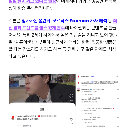
점점 살이 찌고 있다는 설정
이 더해지며 귀엽고 엉뚱한 캐릭터
성이 한층 두드러집니다.
계톤은
힙사사돈 챌린지
,
코르티스 Fashion 가사 해석
등
최
신 밈과 트렌드를 센스 있게 흡수
해 바이럴되는 콘텐츠를 만들
어내요. 특히 Z세대 사이에서 높은 친근감을 지니고 있어 팬들
은 “계톤아”라고 부르며 친근하게 대하는 한편, 엉뚱한 행동을
할 때는 잔소리를 하기도 하는 등 진짜 친구 같은 관계를 형성
하고 있습니다.