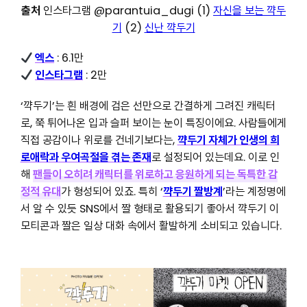
출처
인스타그램 @parantuia_dugi (1)
자신을 보는 꺅두
기
(2)
신난 꺅두기
엑스
: 6.1만
인스타그램
: 2만
‘꺅두기’는 흰 배경에 검은 선만으로 간결하게 그려진 캐릭터
로, 쭉 튀어나온 입과 슬퍼 보이는 눈이 특징이에요. 사람들에게
직접 공감이나 위로를 건네기보다는,
꺅두기 자체가 인생의 희
로애락과 우여곡절을 겪는 존재
로 설정되어 있는데요. 이로 인
해
팬들이 오히려 캐릭터를 위로하고 응원하게 되는 독특한 감
정적 유대
가 형성되어 있죠. 특히 ‘
꺅두기 짤방계
’라는 계정명에
서 알 수 있듯 SNS에서 짤 형태로 활용되기 좋아서 꺅두기 이
모티콘과 짤은 일상 대화 속에서 활발하게 소비되고 있습니다.