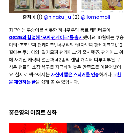
출처
X (1)
@hinaku_u
(2)
@ilomomoli
최근에는 쿠숭이를 비롯한 히나쿠우의 동료 캐릭터들이
GS25와 협업해 ‘모찌 팬케이크’를 출시
했어요. 10월에는 쿠숭
이의 ‘초코모찌 팬케이크’, 너쿠리의 ‘말차모찌 팬케이크’가, 12
월에는 쿠냥이의 ‘딸기모찌 팬케이크’가 출시됐죠. 팬케이크 위
에 새겨진 캐릭터 얼굴과 42종의 랜덤 캐릭터 띠부띠부씰 구
성은 팬들의 소장 욕구를 자극하며 높은 만족도를 이끌어냈어
요. 실제로 엑스에서는
자신이 뽑은 스티커를 인증
하거나
교환
을 제안하는 글
을 쉽게 볼 수 있답니다.
홍은영의 이집트 신화