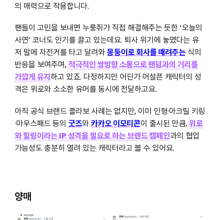
의 매력으로 작용합니다.
팬들이 고민을 보내면 누룽쥐가 직접 해결해주는 듯한 ‘오늘의
사연’ 코너도 인기를 끌고 있는데요. 퇴사 위기에 놓였다는 유
저 말에 자전거를 타고 달려와
몽둥이로 회사를 때려주는
식의
반응을 보여주며,
적극적인 쌍방향 소통으로 팬덤과의 거리를
가깝게 유지
하고 있죠. 다정하지만 어딘가 어설픈 캐릭터의 성
격은 위로와 소소한 유머를 동시에 전달하고요.
아직 공식 브랜드 콜라보 사례는 없지만, 이미 인형·아크릴 키링
·마우스패드 등의
굿즈
와
카카오 이모티콘
이 출시된 만큼,
위로
와 힐링이라는 IP 성격을 필요로 하는 브랜드 캠페인
과의 협업
가능성도 충분히 열려 있는 캐릭터라고 볼 수 있어요.
양매