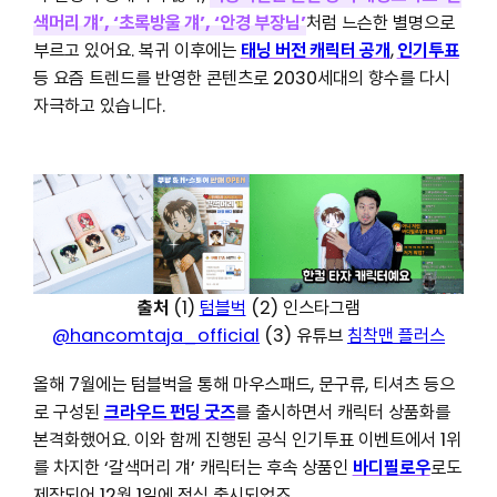
색머리 걔’, ‘초록방울 걔’, ‘안경 부장님’
처럼 느슨한 별명으로
부르고 있어요. 복귀 이후에는
태닝 버전 캐릭터 공개
,
인기투표
등 요즘 트렌드를 반영한 콘텐츠로 2030세대의 향수를 다시
자극하고 있습니다.
출처
(1)
텀블벅
(2) 인스타그램
@hancomtaja_official
(3) 유튜브
침착맨 플러스
올해 7월에는 텀블벅을 통해 마우스패드, 문구류, 티셔츠 등으
로 구성된
크라우드 펀딩 굿즈
를 출시하면서 캐릭터 상품화를
본격화했어요. 이와 함께 진행된 공식 인기투표 이벤트에서 1위
를 차지한 ‘갈색머리 걔’ 캐릭터는 후속 상품인
바디필로우
로도
제작되어 12월 1일에 정식 출시되었죠.