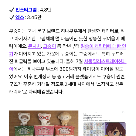
인스타그램
: 4.8만
엑스
: 3.45만
쿠숭이는 국내 문구 브랜드 히나쿠우에서 탄생한 캐릭터로, 작
고 아기자기한 그림체에 덜 다듬어진 듯한 엉뚱한 귀여움이 매
력이에요.
몬치치
,
고숭이
등 작년부터
원숭이 캐릭터에 대한 인
기
가 이어지고 있는 가운데 쿠숭이는 그중에서도 특히 두드러
진 파급력을 보이고 있습니다. 올해 7월
서울일러스트레이션페
어
에서는 히나쿠우 부스에 300팀까지 웨이팅이 이어질 정도
었어요. 이후 번개장터 등 중고거래 플랫폼에서도 쿠숭이 관련
굿즈가 꾸준히 거래될 정도로 Z세대 사이에서 ‘소장하고 싶은
캐릭터’로 자리매김했습니다.