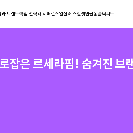
밈과 트렌드
핵심 전략과 레퍼런스
일잘러 스킬셋
인급동
슴씨피드
로잡은 르세라핌! 숨겨진 브