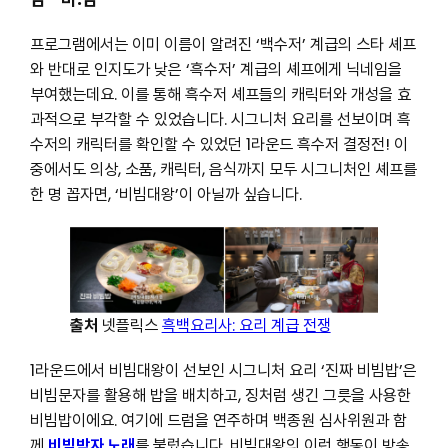
프로그램에서는 이미 이름이 알려진 ‘백수저’ 계급의 스타 셰프
와 반대로 인지도가 낮은 ‘흑수저’ 계급의 셰프에게 닉네임을
부여했는데요. 이를 통해 흑수저 셰프들의 캐릭터와 개성을 효
과적으로 부각할 수 있었습니다. 시그니처 요리를 선보이며 흑
수저의 캐릭터를 확인할 수 있었던 1라운드 흑수저 결정전! 이
중에서도 의상, 소품, 캐릭터, 음식까지 모두 시그니처인 셰프를
한 명 꼽자면, ‘비빔대왕’이 아닐까 싶습니다.
출처
넷플릭스
흑백요리사: 요리 계급 전쟁
1라운드에서 비빔대왕이 선보인 시그니처 요리 ‘진짜 비빔밥’은
비빔문자를 활용해 밥을 배치하고, 징처럼 생긴 그릇을 사용한
비빔밥이에요. 여기에 드럼을 연주하며 백종원 심사위원과 함
께
비빔박자 노래
를 불렀습니다. 비빔대왕의 이런 행동이 방송