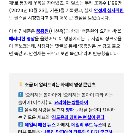
재’로 등장해 웃음을 자아냈죠. 이 릴스는 무려 조회수 1,199만
(2024년 10월 23일 기준)을 기록했고, 실제
안성재 심사위원
도 릴스를 시청했다고 밝혀 더욱 큰 관심을 받았습니다.
이후 김해준은
뚱종원
(나선욱)과 함께 ‘백종원의 요리비책’을
패러디한 영상
을 올렸어요. 이 영상에서는 두 사람의 싱크로율
이 돋보였는데, 시청자는 댓글을 통해 ‘뚱종원은 눈 감고 들으
면 똑같고, 안섬재는 귀막고 보면 똑같다’라며 반응했습니다.
조금 더 알려드리는 화제의 영상 콘텐츠
‘요리하는 돌아이’와 ‘요리하는 돌아이 따라 하는
돌아이(이수지)’의
요리하는 쌍돌아이
음식에 사랑을 담고자
양파
노래를 들으며 요리하
는 김도윤 셰프의 ‘
김도윤의 양파는 현실이 된다
’
데일리 패션 뉴스
자매지,
데일리 푸드 뉴스
의 인
터뷰 콘텐츠 ‘
나폴리 맛피아의 타투와 의미가 궁금하