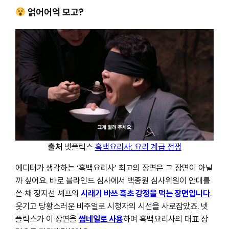
얽어어억 모고?
출처
넷플릭스
흑백요리사: 요리 계급 전쟁
에디터가 생각하는 ‘흑백요리사’ 최고의 장면은 그 장면이 아닐
까 싶어요. 바로 블라인드 심사에서 백종원 심사위원이 안대를
쓴 채 정지선 셰프의
시래기 바쓰 흑초 강정을 먹는 장면입니다
.
웃기고 당황스러운 비주얼로 시청자의 시선을 사로잡았죠. 넷
플릭스가 이 장면을
썸네일로 사용
하며 흑백요리사의 대표 장