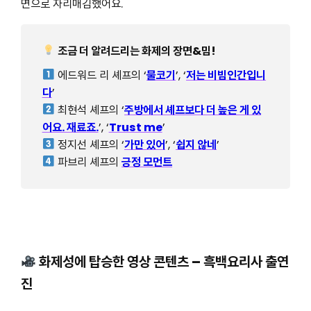
면으로 자리매김했어요.
조금 더 알려드리는 화제의 장면&밈!
에드워드 리 셰프의 ‘
물코기
’, ‘
저는 비빔인간입니
다
’
최현석 셰프의 ‘
주방에서 셰프보다 더 높은 게 있
어요. 재료죠.
’, ‘
Trust me
’
정지선 셰프의 ‘
가만 있어
’, ‘
쉽지 않네
’
파브리 셰프의
긍정 모먼트
화제성에 탑승한 영상 콘텐츠 –
흑백요리사 출연
진