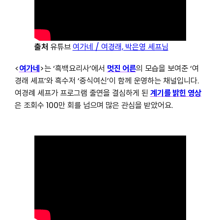
출처
유튜브
여가네 / 여경래, 박은영 셰프님
<
여가네
>는 ‘흑백요리사’에서
멋진 어른
의 모습을 보여준 ‘여
경래 셰프’와 흑수저 ‘중식여신’이 함께 운영하는 채널입니다.
여경례 셰프가 프로그램 출연을 결심하게 된
계기를 밝힌 영상
은 조회수 100만 회를 넘으며 많은 관심을 받았어요.