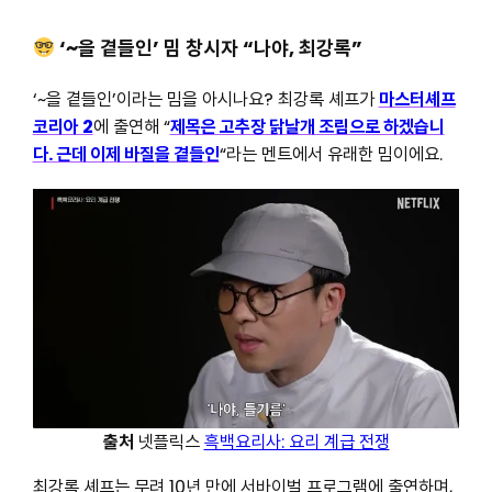
‘~을 곁들인’ 밈 창시자 “나야, 최강록”
‘~을 곁들인’이라는 밈을 아시나요? 최강록 셰프가
마스터셰프
코리아 2
에 출연해 “
제목은 고추장 닭날개 조림으로 하겠습니
다. 근데 이제 바질을 곁들인
“라는 멘트에서 유래한 밈이에요.
출처
넷플릭스
흑백요리사: 요리 계급 전쟁
최강록 셰프는 무려 10년 만에 서바이벌 프로그램에 출연하며,