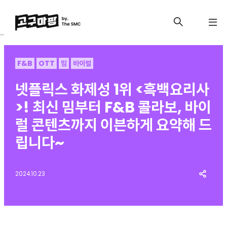
F&B
OTT
밈
바이럴
넷플릭스 화제성 1위 <흑백요리사
>! 최신 밈부터 F&B 콜라보, 바이
럴 콘텐츠까지 이븐하게 요약해 드
립니다~
2024.10.23