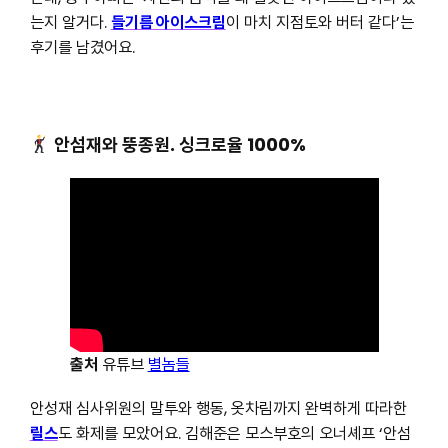
는지 알거다.
들기름 아이스크림
이 마치 지점토와 버터 같다’는
후기를 남겼어요.
안섬재와 뚱종원. 싱크로율 1000%
출처
유튜브
별놈들
안성재 심사위원의 말투와 행동, 옷차림까지 완벽하게 따라한
릴스
도 화제를 모았어요. 김해준은 모스부호의 오너셰프 ‘안섬