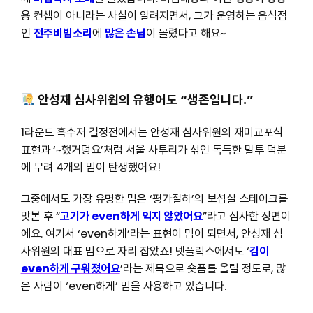
용 컨셉이 아니라는 사실이 알려지면서, 그가 운영하는 음식점
인
전주비빔소리
에
많은 손님
이 몰렸다고 해요~
안성재 심사위원의 유행어도 “생존입니다.”
1라운드 흑수저 결정전에서는 안성재 심사위원의 재미교포식
표현과 ‘~했거덩요’처럼 서울 사투리가 섞인 독특한 말투 덕분
에 무려 4개의 밈이 탄생했어요!
그중에서도 가장 유명한 밈은 ‘평가절하’의 보섭살 스테이크를
맛본 후 “
고기가 even하게 익지 않았어요
”라고 심사한 장면이
에요. 여기서 ‘even하게’라는 표현이 밈이 되면서, 안성재 심
사위원의 대표 밈으로 자리 잡았죠! 넷플릭스에서도 ‘
김이
even하게 구워졌어요
’라는 제목으로 숏폼를 올릴 정도로, 많
은 사람이 ‘even하게’ 밈을 사용하고 있습니다.