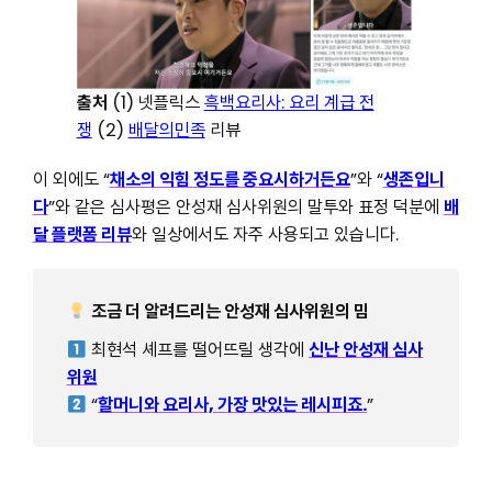
출처
(1) 넷플릭스
흑백요리사: 요리 계급 전
쟁
(2)
배달의민족
리뷰
이 외에도 “
채소의 익힘 정도를 중요시하거든요
”와 “
생존입니
다
”와 같은 심사평은 안성재 심사위원의 말투와 표정 덕분에
배
달 플랫폼 리뷰
와 일상에서도 자주 사용되고 있습니다.
조금 더 알려드리는 안성재 심사위원의 밈
최현석 셰프를 떨어뜨릴 생각에
신난 안성재 심사
위원
“
할머니와 요리사, 가장 맛있는 레시피죠.
”