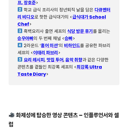
프, 장호준
>
학교 급식 조리사의 정년퇴직 날을 담은
다큐멘터
리 비디오
로 핫한 급식대가의 <
급식대가 School
Chef
>
흑백요리사 출연 셰프의
식당 방문 후기
를 올리는
승우아빠
의 두 번째 채널 <
승빠
>
2라운드 ‘
홍어 미션
’의
비하인드
를 공유한 파브리
셰프의 <
이태리 파브리
>
요리 레시피
,
맛집 투어
,
음악 취향
과 같은 다양한
콘텐츠를 곁들인 최강록 셰프의 <
최강록 Ultra
Taste Diary
>
화제성에 탑승한 영상 콘텐츠
– 인플루언서와 셀
럽