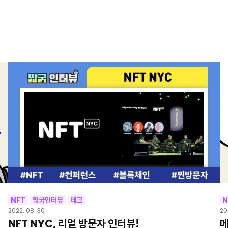
NFT
짧굵인터뷰
테크
N
2022. 08. 30
20
NFT NYC, 리얼 방문자 인터뷰!
메