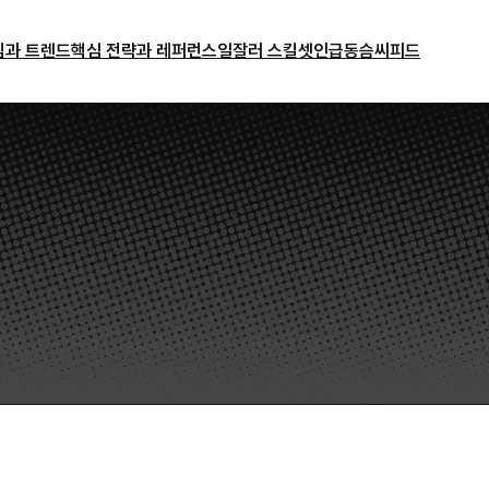
밈과 트렌드
핵심 전략과 레퍼런스
일잘러 스킬셋
인급동
슴씨피드