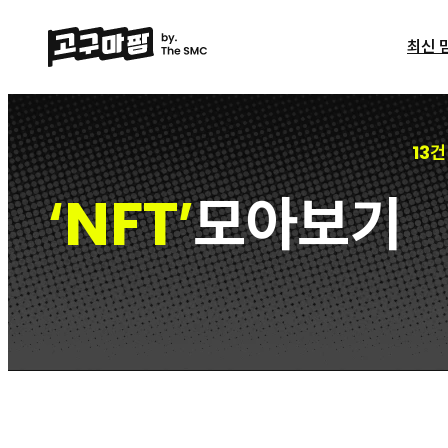
최신 
13건
NFT
모아보기
‘
’