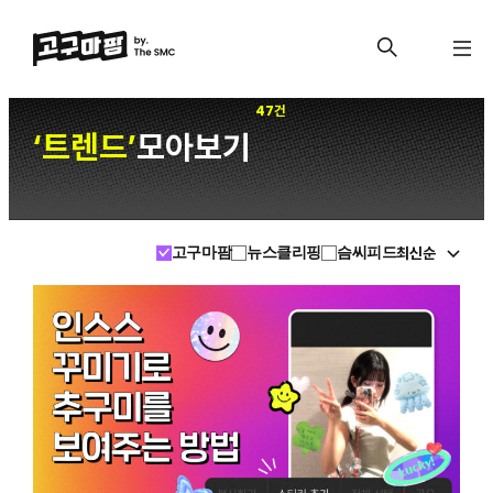
47건
트렌드
모아보기
‘
’
최신순
고구마팜
뉴스클리핑
슴씨피드