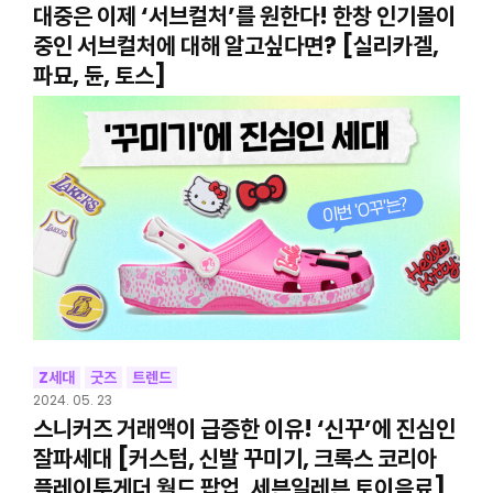
대중은 이제 ‘서브컬처’를 원한다! 한창 인기몰이
중인 서브컬처에 대해 알고싶다면? [실리카겔,
파묘, 듄, 토스]
Z세대
굿즈
트렌드
2024. 05. 23
스니커즈 거래액이 급증한 이유! ‘신꾸’에 진심인
잘파세대 [커스텀, 신발 꾸미기, 크록스 코리아
플레이투게더 월드 팝업, 세븐일레븐 토이음료]