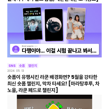
SNS
숏폼
챌린지
2024. 05. 13
숏폼이 유행시킨 라쿤 배경화면? 5월을 강타한
최신 숏폼 챌린지, 막차 타세요! [마라탕후루, 차
노을, 라쿤 페드로 챌린지]