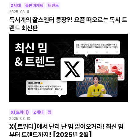
Z세대
출판마케팅
트렌드
2025. 03. 11
독서계의 찰스엔터 등장?! 요즘 떠오르는 독서 트
렌드 최신판
X(트위터)
Z세대
밈
2025. 03. 10
X(트위터)에서 난리 난 밈 낉여오거라! 최신 밈
부터 트렌드까지! [2025년 2월]