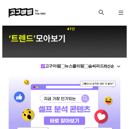
47건
트렌드
모아보기
‘
’
최신순
고구마팜
뉴스클리핑
슴씨피드