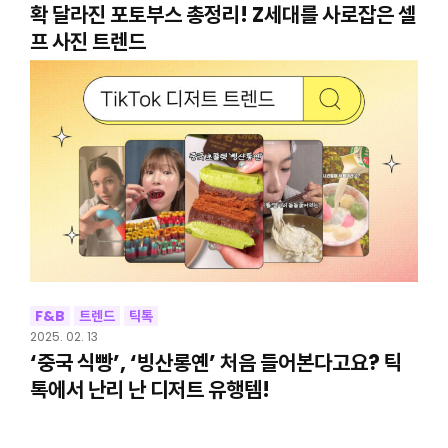
확 달라진 포토부스 총정리! Z세대를 사로잡은 셀
프 사진 트렌드
F&B
트렌드
틱톡
2025. 02. 13
‘중국 식빵’, ‘빙산롱옌’ 처음 들어본다고요? 틱
톡에서 난리 난 디저트 유행템!