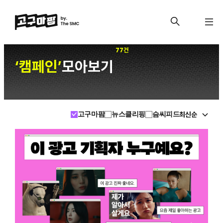
77건
캠페인
모아보기
‘
’
최신순
고구마팜
뉴스클리핑
슴씨피드