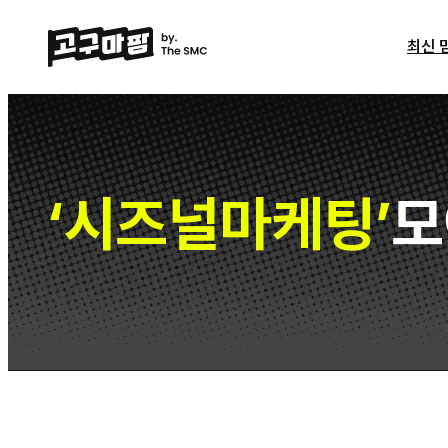
최신 
시즈널마케팅
모
‘
’