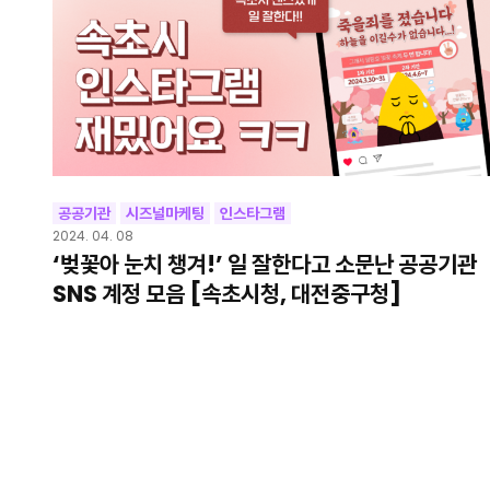
공공기관
시즈널마케팅
인스타그램
2024. 04. 08
‘벚꽃아 눈치 챙겨!’ 일 잘한다고 소문난 공공기관
SNS 계정 모음 [속초시청, 대전중구청]