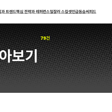
밈과 트렌드
핵심 전략과 레퍼런스
일잘러 스킬셋
인급동
슴씨피드
79건
아보기