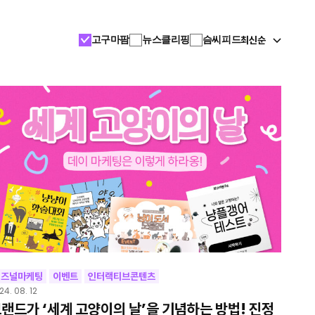
최신순
고구마팜
뉴스클리핑
슴씨피드
시즈널마케팅
이벤트
인터랙티브콘텐츠
24. 08. 12
랜드가 ‘세계 고양이의 날’을 기념하는 방법! 진정