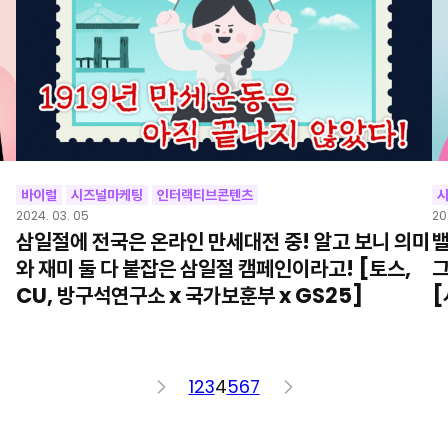
바이럴
시즈널마케팅
인터랙티브콘텐츠
2024. 03. 05
20
삼일절에 전국은 온라인 만세대전 중! 알고 보니 의미
밸
와 재미 둘 다 붙잡은 삼일절 캠페인이라고! [토스,
그
CU, 방구석연구소 x 국가보훈부 x GS25]
[
<
1
2
3
4
5
6
7
>