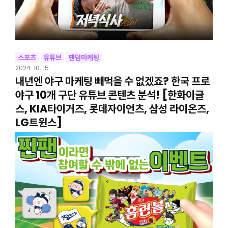
스포츠
유튜브
팬덤마케팅
2024. 10. 15
내년엔 야구 마케팅 빼먹을 수 없겠죠? 한국 프로
야구 10개 구단 유튜브 콘텐츠 분석! [한화이글
스, KIA타이거즈, 롯데자이언츠, 삼성 라이온즈,
LG트윈스]