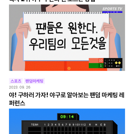
스포츠
팬덤마케팅
2023. 09. 26
야! 구하러 가자! 야구로 알아보는 팬덤 마케팅 레
퍼런스