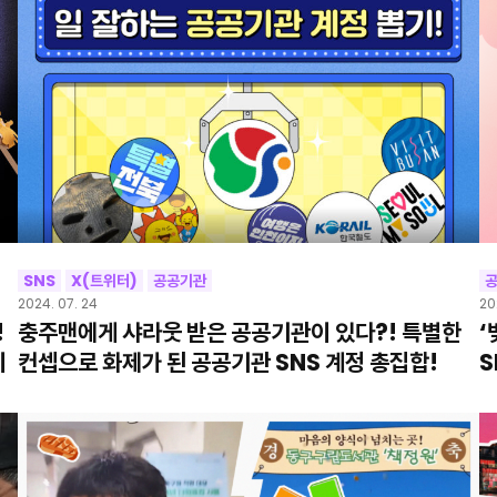
SNS
X(트위터)
공공기관
2024. 07. 24
20
!
충주맨에게 샤라웃 받은 공공기관이 있다?! 특별한
‘
이
컨셉으로 화제가 된 공공기관 SNS 계정 총집합!
S