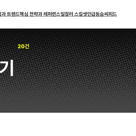
밈과 트렌드
핵심 전략과 레퍼런스
일잘러 스킬셋
인급동
슴씨피드
20건
기