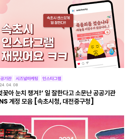
공공기관
시즈널마케팅
인스타그램
24. 04. 08
벚꽃아 눈치 챙겨!’ 일 잘한다고 소문난 공공기관
NS 계정 모음 [속초시청, 대전중구청]