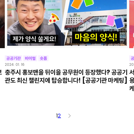
공공기관
바이럴
숏폼
2024. 01. 16
20
보
충주시 홍보맨을 뒤이을 공무원이 등장했다? 공공기
서
-
관도 최신 챌린지에 탑승합니다! [공공기관 마케팅]
용
케
1
2
>