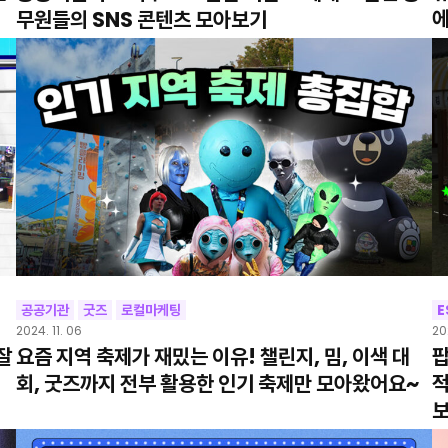
에
무원들의 SNS 콘텐츠 모아보기
공공기관
굿즈
로컬마케팅
E
2024. 11. 06
20
잘
요즘 지역 축제가 재밌는 이유! 챌린지, 밈, 이색 대
팝
회, 굿즈까지 전부 활용한 인기 축제만 모아왔어요~
적
보