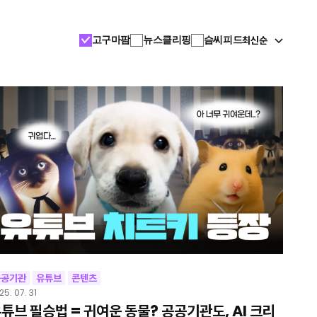
최신순
고구마팜
뉴스클리핑
슴씨피드
공공기관
유튜브
콘텐츠
25. 07. 31
튜브 필승법 = 귀여운 동물? 공공기관도, AI 크리