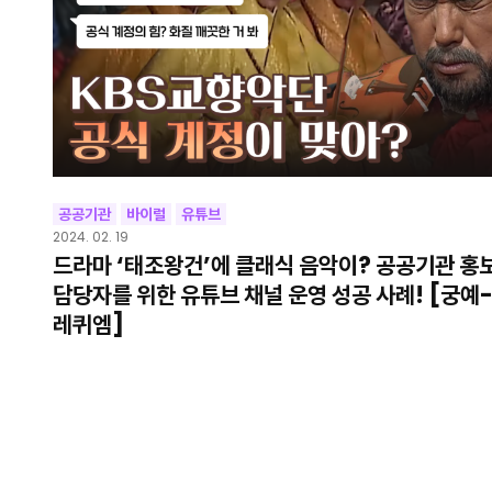
공공기관
바이럴
유튜브
2024. 02. 19
드라마 ‘태조왕건’에 클래식 음악이? 공공기관 홍
담당자를 위한 유튜브 채널 운영 성공 사례! [궁예
레퀴엠]