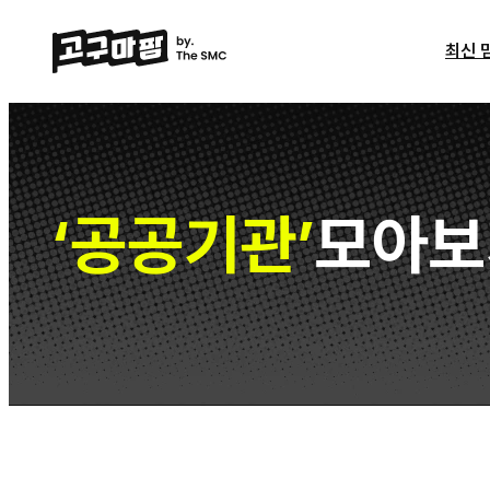
최신 
공공기관
모아보
‘
’