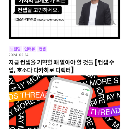
브랜딩
인터뷰
컨셉
2024. 02. 14
지금 컨셉을 기획할 때 알아야 할 것들 [컨셉 수
업, 호소다 다카히로 디렉터]