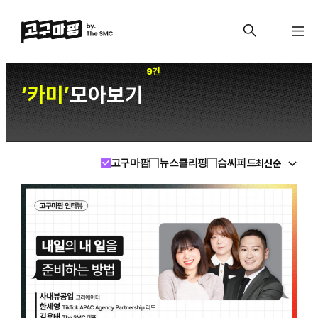
9건
카미
모아보기
‘
’
최신순
고구마팜
뉴스클리핑
슴씨피드