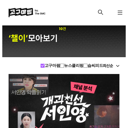
10건
챌이
모아보기
‘
’
최신순
고구마팜
뉴스클리핑
슴씨피드