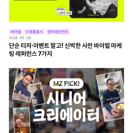
바이럴
신제품출시
엔터테인먼트
2026. 05. 08
단순 티저·이벤트 말고! 신박한 사전 바이럴 마케
팅 레퍼런스 7가지