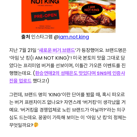
출처
인스타그램 @
iam.not.king
지난 7월 21일 ‘
새로운 버거 브랜드
’가 등장했어요. 브랜드명은
‘아임 낫 킹(I AM NOT KING)’! 미국 본토의 맛을 그대로 담
았다는 프리미엄 버거를 선보이며, 이틀간 가오픈 이벤트를 진
행했는데요. (
환승연애2의 성해은도 맛있다며 SNS에 인증사
진을 업로드
했다고!)
그런데, 브랜드 명의 ‘KING’이란 단어를 봤을 때, 혹시 떠오르
는 버거 프렌차이즈 없나요? 자연스레 ‘버거킹’이 생각났을 거
예요. ‘버거킹을 경쟁업체로 노린 브랜드가 아닐까?’라는 의구
심도 드는데요. 꿍꿍이 가득해 보이는 이 ‘아임 낫 킹’의 정체는
무엇일까요?