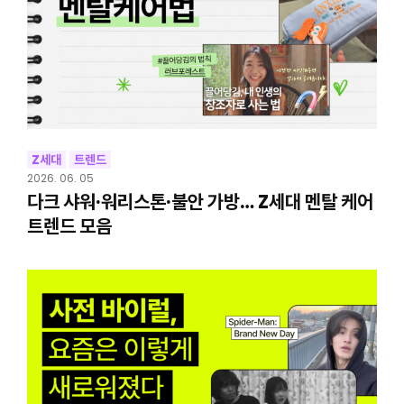
Z세대
트렌드
2026. 06. 05
다크 샤워·워리스톤·불안 가방… Z세대 멘탈 케어
트렌드 모음